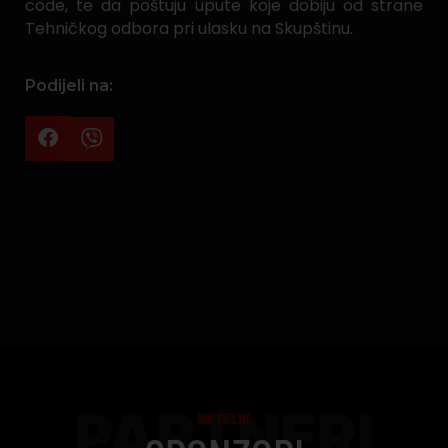
code, te da poštuju upute koje dobiju od strane
Tehničkog odbora pri ulasku na Skupštinu.
Podijeli na:
PARTNERI
NK ČELIK