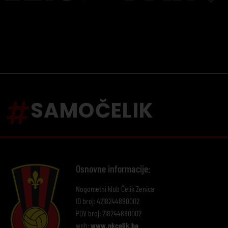
SAMOČELIK
Osnovne informacije:
Nogometni klub Čelik Zenica
ID broj: 4218244880002
PDV broj: 218244880002
web:
www.nkcelik.ba