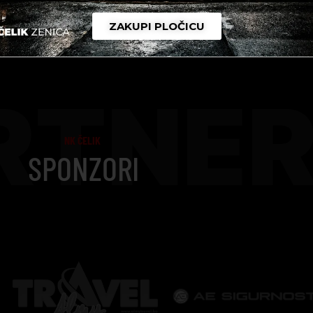
ZAKUPI PLOČICU
RTNER
NK ČELIK
SPONZORI