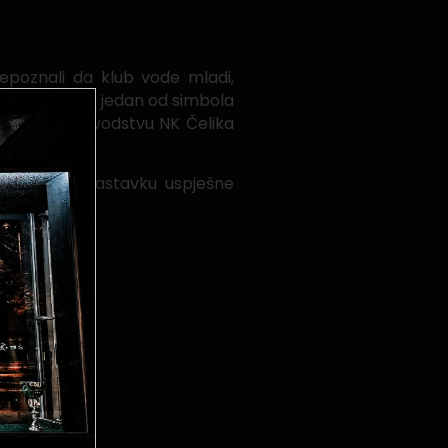
poznali da klub vode mladi,
ipada. Čelik je jedan od simbola
alaganje. Rukovodstvu NK Čelika
 radujemo nastavku uspješne