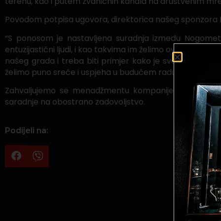
terenu, kao i putem zvaničnih kanala na društvenim mr
Povodom potpisa ugovora, direktorica našeg sponzora Lej
“S ponosom je nastavljena suradnja između Nogometn
entuzijastični ljudi, i kao takvima im želimo ovim putem pr
našeg grada i treba biti primjer kako je sve moguće, pa 
želimo puno sreće i uspjeha u budućem radu.”
Zahvaljujemo se menadžmentu kompanije Dubrovnik d.
saradnje na obostrano zadovoljstvo.
Podijeli na: