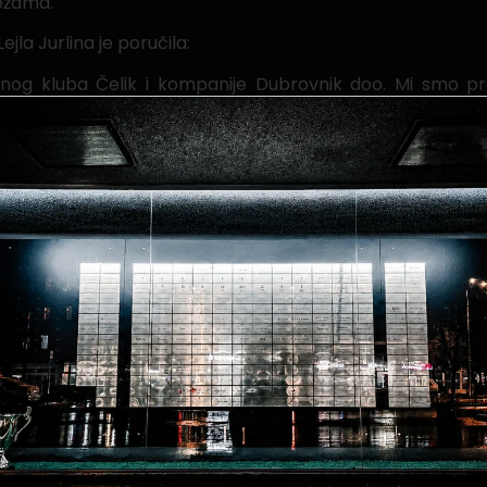
ežama.
la Jurlina je poručila:
og kluba Čelik i kompanije Dubrovnik doo. Mi smo pre
užiti podrušku kako bi NK Čelik bio na poziciji koja mu i pr
i krenuti iz početka, i uspjeti, uz vrijedan trud, rad i z
o.o. Zenica na iskazanom povjerenju i podršci, te se