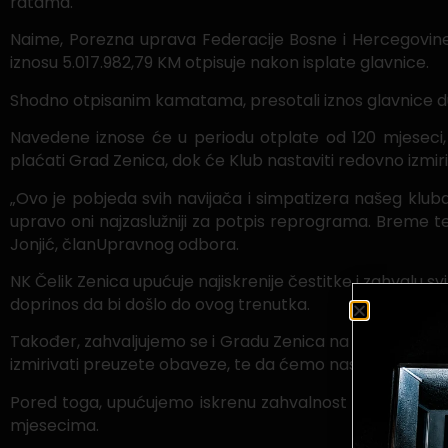
ratama.
Naime, Porezna uprava Federacije Bosne i Hercegovine
iznosu 5.017.982,79 KM otpisuje nakon isplate glavnice.
Shodno otpisanim kamatama, presotali iznos glavnice dug
Navedene iznose će u periodu otplate od 120 mjeseci,
plaćati Grad Zenica, dok će Klub nastaviti redovno izmi
„Ovo je pobjeda svih navijača i simpatizera našeg kluba k
upravo oni najzaslužniji za potpis reprograma. Breme t
Jonjić, članUpravnog odbora.
NK Čelik Zenica upućuje najiskrenije čestitke i zahvalu
doprinos da bi došlo do ovog trenutka.
Također, zahvaljujemo se i Gradu Zenica na dosadašnj
izmirivati preuzete obaveze, te da ćemo nastaviti našu 
Pored toga, upućujemo iskrenu zahvalnost službenicim
mjesecima.