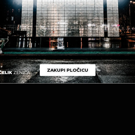
 radom i zajedničkim snagama možemo stvoriti bolji, jači i
ne odustaju, rade zajedno i pri tome imaju cilj će uvijek po
škoća ili ostalih problema modernog društva.
jedničkoj borbi koja će se sasvim sigurno prepričavati ge
dio zeničkog ponosa!
ZAKUPI PLOČICU