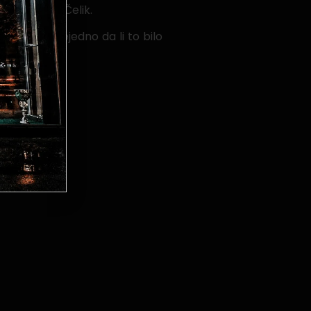
 uspješniji Čelik.
bijediti, svejedno da li to bilo
neracijama.