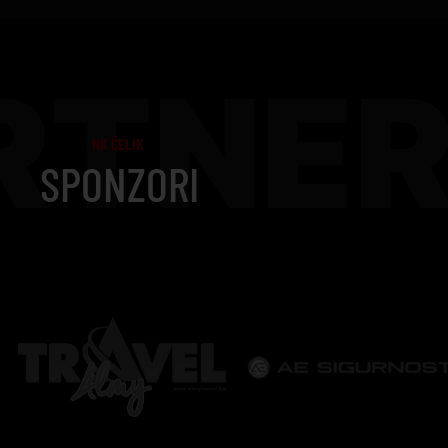
RTNER
NK ČELIK
SPONZORI