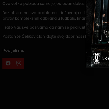
Ova velika pobjeda samo je još jedan dokaz da zajedničkim
Bez obzira na sve probleme i dešavanja u klubu, ljudi koji 
protiv kompleksnih odbrana u fudbalu, finansijskih pote
I zato Vas sve pozivamo da nam se pridružite u našoj za
Postanite Čelikov član, dajte svoj doprinos i budite i Vi 
Podijeli na: