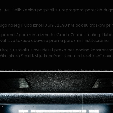
 i NK Čelik Zenica potpisali su reprogram poreskih dug
a našeg kluba iznosi 3.619.323,90 KM, dok su troškovi pri
 prema Sporazumu između Grada Zenice i našeg kluba po
rivati sve tekuće obaveze prema poreznim institucijama.
oji su stajali uz ovu ideju i preko pet godina konstantno p
eško skoro 9 mil KM je konačno skinuto s tereta leđa ovo
 svim navijačima, simpatizerima, klupskim volonterima i me
oj pomoći i podršci u ovom projektu. Svakako očekujemo
uspješnu saradnju, na obostrano zadovoljstvo.
a Porezne uprave na izuzetno korektnoj saradnji i pomo