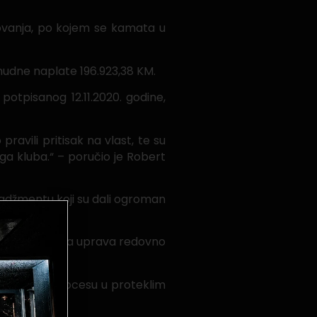
ovanja, po kojem se kamata u
nudne naplate 196.923,38 KM.
tpisanog 12.11.2020. godine,
ravili pritisak na vlast, te su
ga kluba.“ – poručio je Robert
nadžmentu koji su dali ogroman
 da će Gradska uprava redovno
ći u ovom procesu u proteklim