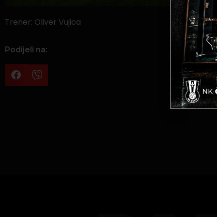
Trener: Oliver Vujica
Podijeli na: