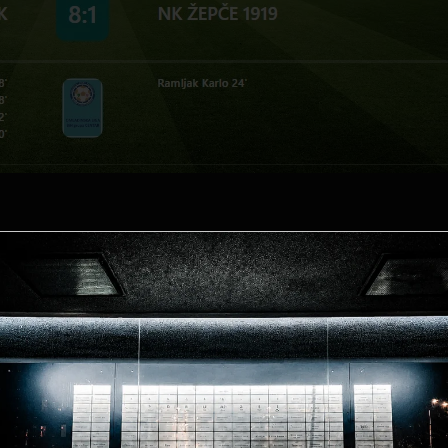
JUNIORI/ NK Čelik 2-1 NK Žepče