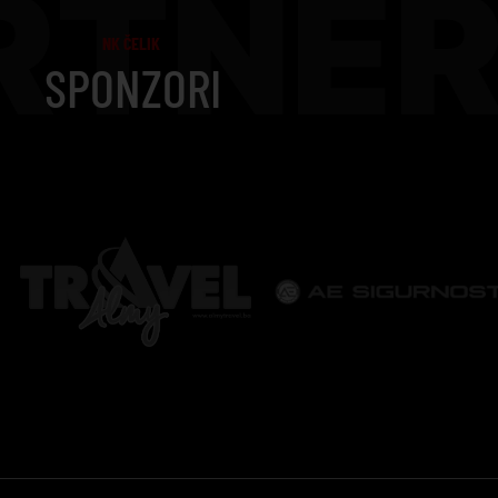
RTNER
NK ČELIK
SPONZORI