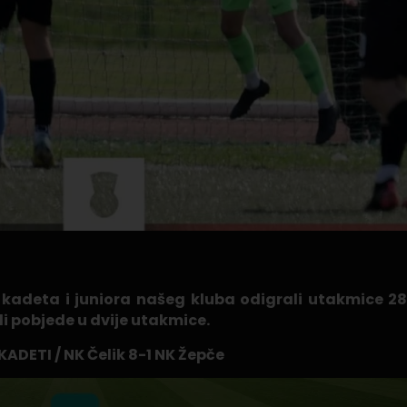
 kadeta i juniora našeg kluba odigrali utakmice 28
i pobjede u dvije utakmice.
KADETI / NK Čelik 8-1 NK Žepče