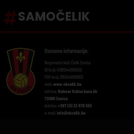
SAMOČELIK
Osnovne informacije:
Nogometni klub Čelik Zenica
ID broj: 4218244880002
PDV broj: 218244880002
web:
www.nkcelik.ba
adresa:
Bulevar Kulina bana bb
72000 Zenica
telefon:
+387 (0) 32 978 555
e-mail:
info@nkcelik.ba