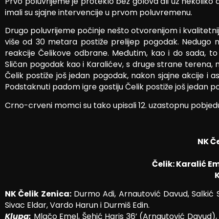
Prvo poluvrijeme je proteklo bez golova ali uz nekoliko 
imali su sjajne intervencije u prvom poluvremenu.
Drugo poluvrijeme počinje nešto otvorenijom i kvalitetnij
više od 30 metara postiže prelijep pogodak. Nedugo n
reakcije Čelikove odbrane. Međutim, kao i do sada, to
Sličan pogodak kao i Karalićev, s druge strane terena, 
Čelik postiže još jedan pogodak, nakon sjajne akcije i 
Podstaknuti padom igre gostiju Čelik postiže još jedan p
Crno-crveni momci su tako upisali 12. uzastopnu pobjedu i
NK Če
Čelik: Karalić Em
K
NK Čelik Zenica:
Durmo Adi, Arnautović Davud, Salkić Su
Sivac Eldar, Vardo Harun i Durmiš Edin.
Klupa:
Mlačo Emel, Šehić Haris 36’ (Arnautović Davud), 