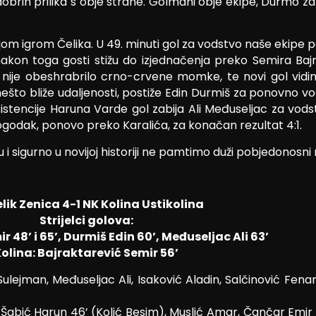
dobrih prilika s obje strane. Golmani obje ekipe, Durmo z
om igrom Čelika. U 49. minuti gol za vodstvo naše ekipe pos
akon toga gosti stižu do izjednačenja preko Semira Baj
 nije obeshrabrilo crno-crvene momke, te novi gol vidim
nešto bliže udaljenosti, postiže Edin Durmiš za ponovno vo
asistencije Haruna Varde gol zabija Ali Međuseljac za vods
ogodak, ponovo preko Karalića, za konačan rezultat 4:1.
 sigurno u novijoj historiji ne pamtimo duži pobjedonosni n
lik Zenica 4-1 NK Kolina Ustikolina
Strijelci golova:
ir 48’ i 65’, Durmiš Edin 60’, Međuseljac Ali 63’
olina: Bajraktarević Semir 56’
lejman, Međuseljac Ali, Isaković Aladin, Salčinović Fenan(
Šabić Harun 46’ (Kolić Besim), Muslić Amar, Čančar Emir 70