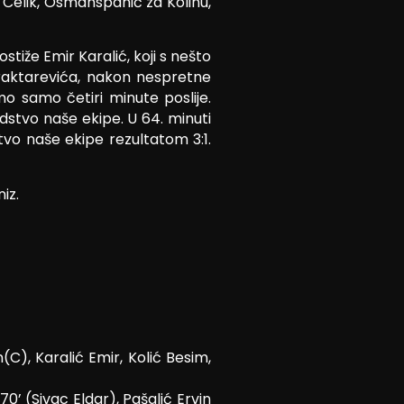
a Čelik, Osmanspahić za Kolinu,
tiže Emir Karalić, koji s nešto
raktarevića, nakon nespretne
o samo četiri minute poslije.
dstvo naše ekipe. U 64. minuti
tvo naše ekipe rezultatom 3:1.
iz.
C), Karalić Emir, Kolić Besim,
’ (Sivac Eldar), Pašalić Ervin