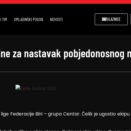
I TIM
OMLADINSKI POGON
NOVOSTI
ULAZNICE
line za nastavak pobjedonosnog n
lige Federacije BiH – grupa Centar. Čelik je ugostio ekipu K