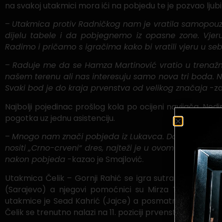
na svakoj utakmici mora ići na pobjedu te je pozvao ljubi
–
Utakmica protiv Radničkog nam je vratila samopouzda
dijelu tabele i da pobjegnemo iz opasne zone. Vjeru
Radimo i pričamo s igračima kako bi vratili vjeru u se
–
Raduje me da se Hamza Martinović vratio u trenažni 
našem terenu ali nas interesuju samo nova tri boda. Na
Svaki bod je do kraja prvenstva od velikog značaja
-za
Najbolji pojedinac prošlog kola po ocijeni navijača, Ne
pogotka uz jednu asistenciju.
–
Mnogo nam znači pobjeda iz Lukavca. Dosta smo mladi.
nositi „Crno-crveni“ dres, najteži je u ovom prvenstvu a
nakon pobjeda
-kazao je Smajlović.
Utakmica Čelik – Gornji Rahić se igra sutra (subota, 19.
(Sarajevo) a njegovi pomoćnici su Mirza Tičić (Saraje
utakmice je Sead Kahrić (Jajce) a posmatrač suđenja Elv
Čelik se trenutno nalazi na 11. poziciji prvenstvene tabe