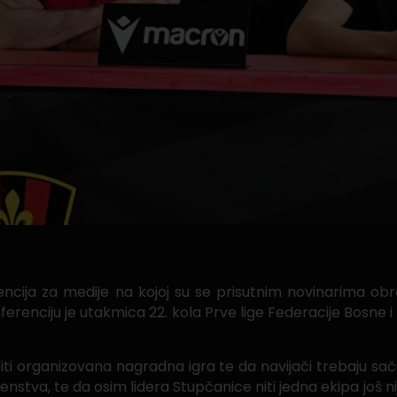
encija za medije na kojoj su se prisutnim novinarima obr
erenciju je utakmica 22. kola Prve lige Federacije Bosne i
ti organizovana nagradna igra te da navijači trebaju saču
nstva, te da osim lidera Stupčanice niti jedna ekipa još nij