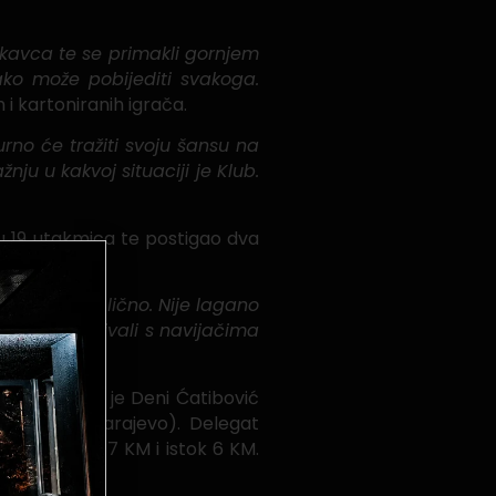
ukavca te se primakli gornjem
ako može pobijediti svakoga.
i kartoniranih igrača.
rno će tražiti svoju šansu na
ju u kakvoj situaciji je Klub.
 u 19 utakmica te postigao dva
 i za mene lično. Nije lagano
iz kako bi uživali s navijačima
dija utakmice je Deni Ćatibović
merhodžić (Sarajevo). Delegat
ibina zapad 7 KM i istok 6 KM.
dova.