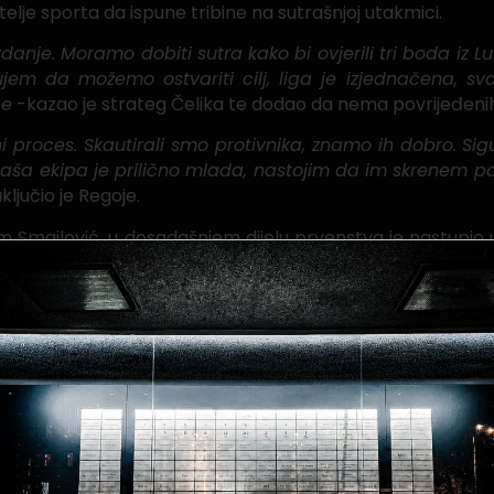
telje sporta da ispune tribine na sutrašnjoj utakmici.
nje. Moramo dobiti sutra kako bi ovjerili tri boda iz L
jem da možemo ostvariti cilj, liga je izjednačena, sv
be
-kazao je strateg Čelika te dodao da nema povrijeđenih 
proces. Skautirali smo protivnika, znamo ih dobro. Sigu
ša ekipa je prilično mlada, nastojim da im skrenem pažn
ključio je Regoje.
dim Smajlović, u dosadašnjem dijelu prvenstva je nastupio
 Gol koji sam postigao je bio bitan za tok utakmice ali
li i najbolji za nositi nakon pobjede. Moramo nastaviti n
 april) s početkom od 17 sati na Bilinom polju. Glavni su
vo) i Matej Bevanda (Čitluk), četvrti sudija je Emir O
is Prošić (Cazin). Ulaznice su u prodaju po cijenama: tr
le s 25 osvojenih bodova dok su gosti na 14. mjestu s 20 bo