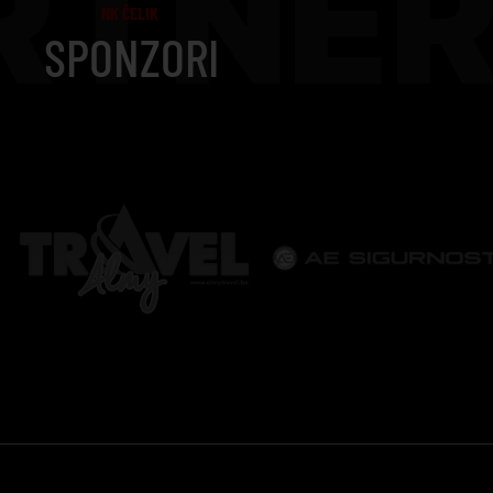
RTNER
NK ČELIK
SPONZORI