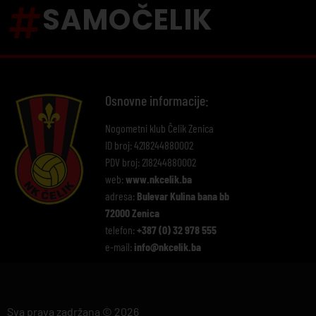
SAMOČELIK
Osnovne informacije:
Nogometni klub Čelik Zenica
ID broj: 4218244880002
PDV broj: 218244880002
web:
www.nkcelik.ba
adresa:
Bulevar Kulina bana bb
72000 Zenica
telefon:
+387 (0) 32 978 555
e-mail:
info@nkcelik.ba
Sva prava zadržana © 2026