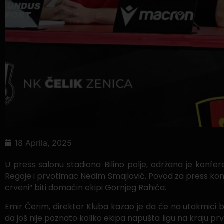
18 Aprila, 2025
U press salonu stadiona Bilino polje, održana je konfer
Regoje i prvotimac Nedim Smajlović. Povod za press konf
crveni“ biti domaćin ekipi Gornjeg Rahića.
Emir Čerim, direktor Kluba kazao je da će na utakmici bi
da još nije poznato koliko ekipa napušta ligu na kraju prve