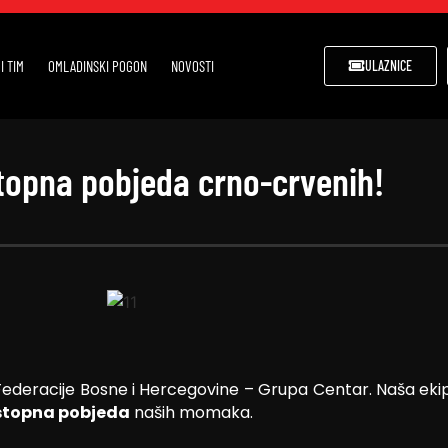
I TIM
OMLADINSKI POGON
NOVOSTI
ULAZNICE
topna pobjeda crno-crvenih!
 Federacije Bosne i Hercegovine – Grupa Centar. Naša ekip
stopna pobjeda
naših momaka.