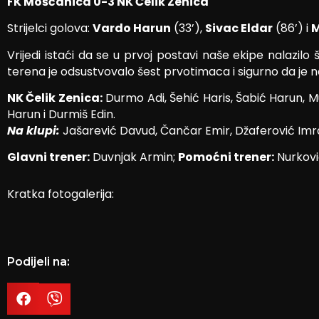
FK Mošćanica 0-3 NK Čelik Zenica
Strijelci golova:
Vardo Harun
(33’),
Sivac Eldar
(86’) i
M
Vrijedi istaći da se u prvoj postavi naše ekipe nalazilo
terena je odsustvovalo šest prvotimaca i sigurno da je 
NK Čelik Zenica:
Durmo Adi, Šehić Haris, Šabić Harun, Mus
Harun i Durmiš Edin.
Na klupi:
Jašarević Davud, Čančar Emir, Džaferović Imran
Glavni trener:
Duvnjak Armin;
Pomoćni trener:
Nurkovi
Kratka fotogalerija:
Podijeli na: