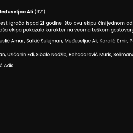
eđuseljac Ali
(92’).
 šest igrača ispod 21 godine, što ovu ekipu čini jednom od
naša ekipa pokazala karakter na veoma teškom gostovanju 
lić Amar, Salkić Sulejman, Međuseljac Ali, Karalić Emir, Pa
, Užičanin Edi, Sibalo Nedžib, Behadarević Muris, Seliman
ć Adis