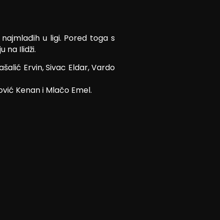
 najmlađih u ligi. Pored toga s
na Ilidži.
šalić Ervin, Sivac Eldar, Vardo
ović Kenan i Mlačo Emel.