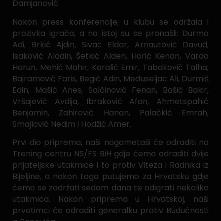
Damjanović.
Nakon press konferencije, u klubu se održala i
prozivka igrača, a na istoj su se pronašli: Durmo
Adi, Brkić Ajdin, Sivac Eldar, Arnautović Davud,
Isaković Aladin, Šetkić Alden, Horić Kenan, Vardo
Harun, Mehić Mahir, Karalić Emir, Tabaković Talha,
Bajramović Faris, Begić Adin, Međuseljac Ali, Durmiš
Edin, Mašić Anes, Salčinović Fenan, Bašić Bakir,
Vršajević Avdija, Ibraković Afan, Ahmetspahić
Benjamin, Zahirović Hanan, Palačkić Emrah,
Smajlović Nedim i Hodžić Amer.
Prvi dio priprema, naši nogometaši će odraditi na
Trening centru NS/FS BiH gdje ćemo odraditi dvije
prijateljske utakmice i to protiv Viteza i Radnika iz
Bijeljine, a nakon toga putujemo za Hrvatsku gdje
ćemo se zadržati sedam dana te odigrati nekoliko
utakmica. Nakon priprema u Hrvatskoj, naši
prvotimci će odraditi generalku protiv Budućnosti