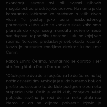
okončanju sezone svi bili svjesni njihovih
mogućnosti za predstojeće izazove. Na nama je da
konstantno lobiramo za sredstva s viših nivoa
vlasti. Tu postoji jako puno neiskorištenog
potencijala kluba. Ako se kockice slože kako smo
planirali, do kraja našeg mandata možemo riješiti
sve dugove uz podršku Kantona i FBiH na kojoj već
radimo. Naravno, preduslov je deblokada računa”,
izjavio je pristunim medijima direktor kluba Emir
Čerim.
Nakon Emira Čerima, novinarima se obratio i šef
stručnog štaba Dario Damjanović.
”Očekujemo dva do tri pojačanja te da ćemo na taj
način osvježiti tim. Ambicije jesu da budemo bolji od
prošle polusezone te da klub podignemo za neku
stepenicu više. Čelik je veliki klub, zahtjeva uvijek
pobjedu, suvišno je reći da na neku utakmicu
idemo, a da ne ciljamo pobjedu”, izjavio je