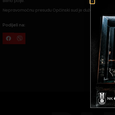
Bilino polje.
Nepravomoćnu presudu Općinski sud je dužan donijeti u 
Podijeli na: