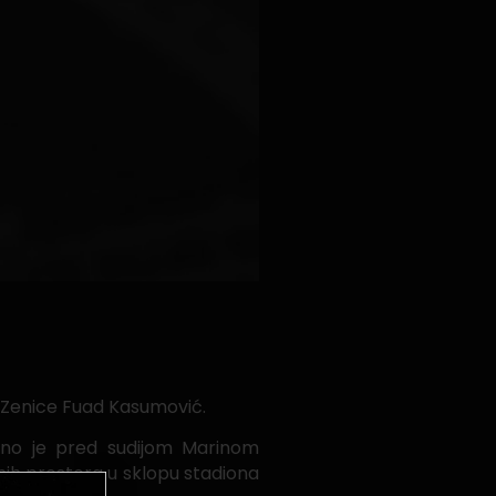
k Zenice Fuad Kasumović.
šno je pred sudijom Marinom
nih prostora u sklopu stadiona