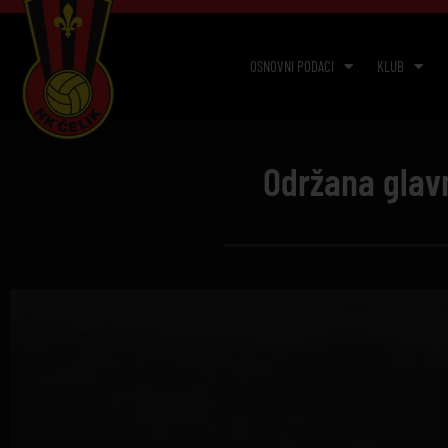
OSNOVNI PODACI
KLUB
Održana glav