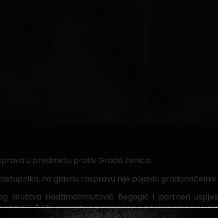
sprava u predmetu protiv Grada Zenica.
 zastupnika, na glavnu raspravu nije pojavio gradonačelni
og društva Hadžimahmutović Begagić i partneri uspje
platiti NK Čeliku sredstva naplaćena od zakupnina poslov