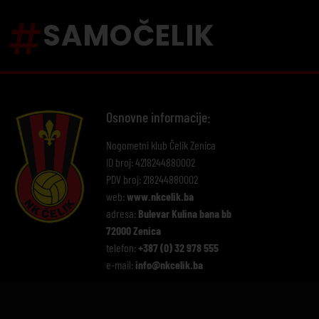
SAMOČELIK
Osnovne informacije:
Nogometni klub Čelik Zenica
ID broj: 4218244880002
PDV broj: 218244880002
web:
www.nkcelik.ba
adresa:
Bulevar Kulina bana bb
72000 Zenica
telefon:
+387 (0) 32 978 555
e-mail:
info@nkcelik.ba