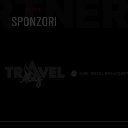
RTNER
NK ČELIK
SPONZORI