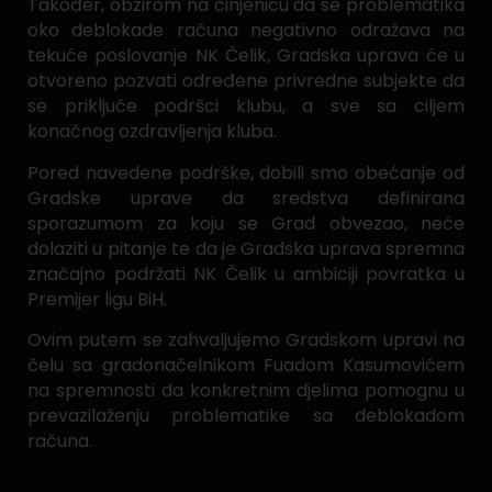
Također, obzirom na činjenicu da se problematika
oko deblokade računa negativno odražava na
tekuće poslovanje NK Čelik, Gradska uprava će u
otvoreno pozvati određene privredne subjekte da
se priključe podršci klubu, a sve sa ciljem
konačnog ozdravljenja kluba.
Pored navedene podrške, dobili smo obećanje od
Gradske uprave da sredstva definirana
sporazumom za koju se Grad obvezao, neće
dolaziti u pitanje te da je Gradska uprava spremna
značajno podržati NK Čelik u ambiciji povratka u
Premijer ligu BiH.
Ovim putem se zahvaljujemo Gradskom upravi na
čelu sa gradonačelnikom Fuadom Kasumovićem
na spremnosti da konkretnim djelima pomognu u
prevazilaženju problematike sa deblokadom
računa.