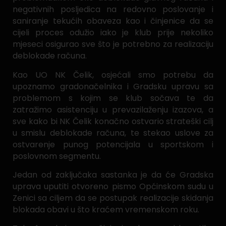
negativnih posljedica na redovno poslovanje i
saniranje tekućih obaveza kao i činjenice da se
cijeli proces odužio iako je klub prije nekoliko
mjeseci osigurao sve što je potrebno za realizaciju
deblokade računa.
Kao UO NK Čelik, osjećali smo potrebu da
upoznamo gradonačelnika i Gradsku upravu sa
problemom s kojim se klub sočava te da
zatražimo asistenciju u prevazilaženju izazova, a
sve kako bi NK Čelik konačno ostvario strateški cilj
u smislu deblokade računa, te stekao uslove za
ostvarenje punog potencijala u sportskom i
poslovnom segmentu.
Jedan od zaključaka sastanka je da će Gradska
uprava uputiti otvoreno pismo Općinskom sudu u
Zenici sa ciljem da se postupak realizacije skidanja
blokada obavi u što kraćem vremenskom roku.