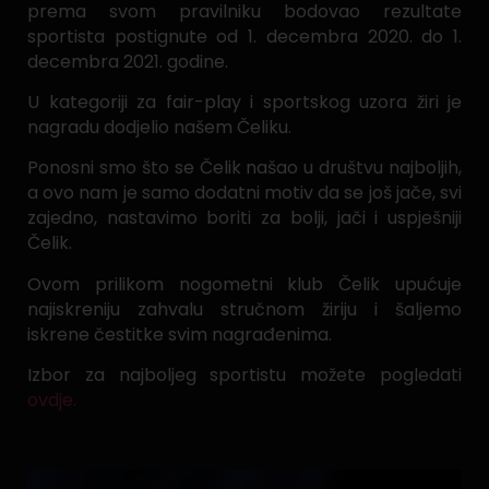
prema svom pravilniku bodovao rezultate
sportista postignute od 1. decembra 2020. do 1.
decembra 2021. godine.
U kategoriji za fair-play i sportskog uzora žiri je
nagradu dodjelio našem Čeliku.
Ponosni smo što se Čelik našao u društvu najboljih,
a ovo nam je samo dodatni motiv da se još jače, svi
zajedno, nastavimo boriti za bolji, jači i uspješniji
Čelik.
Ovom prilikom nogometni klub Čelik upućuje
najiskreniju zahvalu stručnom žiriju i šaljemo
iskrene čestitke svim nagrađenima.
Izbor za najboljeg sportistu možete pogledati
ovdje.