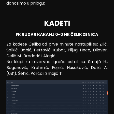
donosimo u prilogu:
KADETI
FK RUDAR KAKANJ 0-0 NK ČELIK ZENICA
Za kadete Čelika od prve minute nastupili su: Zilić,
Salkić, Babić, Petrović, Kubat, Piljug, Heco, Dilaver,
Delić M., Bradarić i Alagić.
Na klupi za rezervne igrače ostali su: Smajić H.,
Beganović, Krehmić, Fejzić, Husaković, Delić A.
(68’), Šehić, Porča i Smajić T.