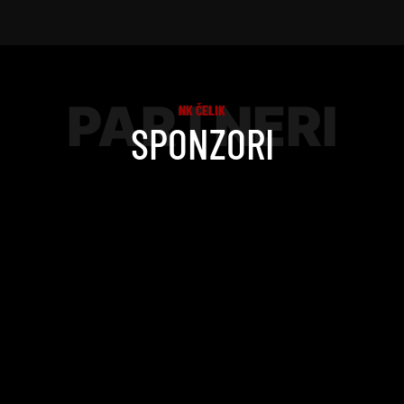
PARTNERI
NK ČELIK
SPONZORI