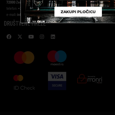
72000 Zenica
telefon:
+387 (0) 32 978 555
ZAKUPI PLOČICU
e-mail:
info@nkcelik.ba
DRUŠTVENE MREŽE