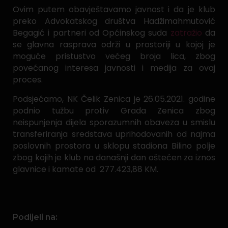
Ovim putem obavještavamo javnost i da je klub
preko Advokatskog društva Hadžimahmutović
Begagić i partneri od Općinskog suda
zatražio
da
se glavna rasprava održi u prostoriji u kojoj je
moguće pristustvo većeg broja lica, zbog
povećanog interesa javnosti i medija za ovaj
proces.
Podsjećamo, NK Čelik Zenica je 26.05.2021. godine
podnio tužbu protiv Grada Zenica zbog
neispunjenja dijela sporazumnih obaveza u smislu
transferiranja sredstava uprihodovanih od najma
poslovnih prostora u sklopu stadiona Bilino polje
zbog kojih je klub na današnji dan oštećen za iznos
glavnice i kamate od 277.423,88 KM.
Podijeli na: