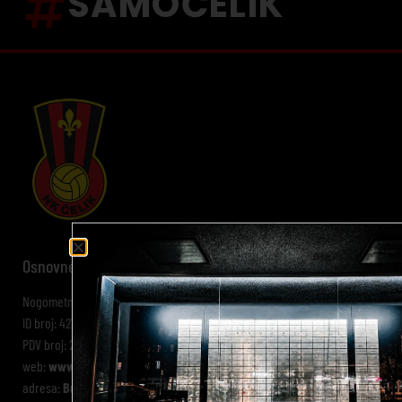
SAMOČELIK
Osnovne informacije:
Nogometni klub Čelik Zenica
ID broj: 4218244880002
PDV broj: 218244880002
web:
www.nkcelik.ba
adresa:
Bulevar Kulina bana bb