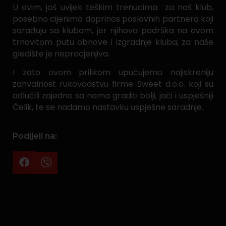
U ovim, još uvijek teškim trenucima za naš klub,
posebno cijenimo doprinos poslovnih partnera koji
sarađuju sa klubom, jer njihova podrška na ovom
trnovitom putu obnove i izgradnje kluba, za naše
gledište je neprocjenjiva.
I zato ovom prilikom upućujemo najiskreniju
zahvalnost rukovodstvu firme Sweet d.o.o. koji su
odlučili zajedno sa nama graditi bolji, jači i uspješniji
Čelik, te se nadamo nastavku uspješne saradnje.
Podijeli na: