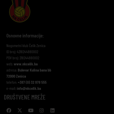
Osnovne informacije:
Nogometni klub Čelik Zenica
ID broj: 4218244880002
PDV broj: 218244880002
web:
www.nkcelik.ba
adresa:
Bulevar Kulina bana bb
72000 Zenica
telefon:
+387 (0) 32 978 555
e-mail:
info@nkcelik.ba
DRUŠTVENE MREŽE