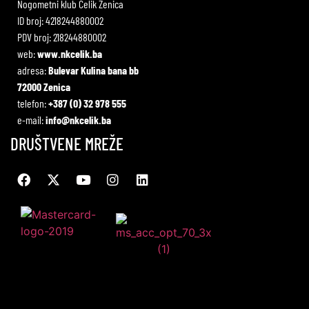
Nogometni klub Čelik Zenica
ID broj: 4218244880002
PDV broj: 218244880002
web:
www.nkcelik.ba
adresa:
Bulevar Kulina bana bb
72000 Zenica
telefon:
+387 (0) 32 978 555
e-mail:
info@nkcelik.ba
DRUŠTVENE MREŽE