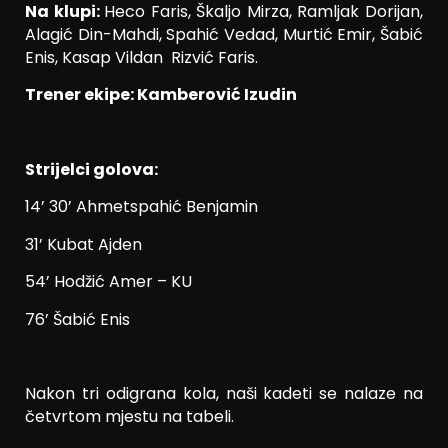
Na klupi:
Heco Faris, Škaljo Mirza, Ramljak Dorijan,
Alagić Din-Mahdi, Spahić Vedad, Murtić Emir, Šabić
Enis, Kasap Vildan Rizvić Faris.
Trener ekipe: Kamberović Izudin
Strijelci golova:
14’ 30’ Ahmetspahić Benjamin
31’ Kubat Ajden
54’ Hodžić Amer – KU
76’ Šabić Enis
Nakon tri odigrana kola, naši kadeti se nalaze na
četvrtom mjestu na tabeli.