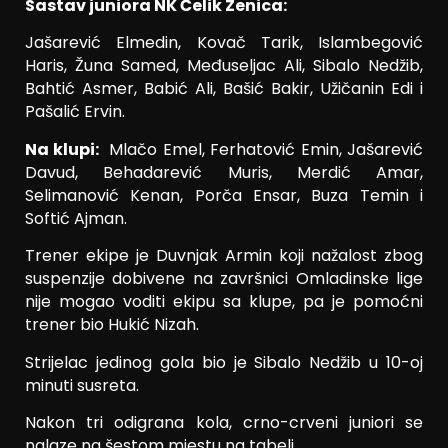
Sastav juniora NK Čelik Zenica:
Jašarević Elmedin, Kovač Tarik, Islambegović
Haris, Žuna Samed, Međuseljac Ali, Sibalo Nedžib,
Bahtić Asmer, Babić Ali, Bašić Bakir, Užičanin Edi i
Pašalić Ervin.
Na klupi:
Mlačo Emel, Ferhatović Emin, Jašarević
Davud, Behadarević Muris, Merdić Amar,
Selimanović Kenan, Porča Ensar, Buza Temin i
Softić Ajman.
Trener ekipe je Duvnjak Armin koji nažalost zbog
suspenzije dobivene na završnici Omladinske lige
nije mogao voditi ekipu sa klupe, pa je pomoćni
trener bio Hukić Nizah.
Strijelac jedinog gola bio je Sibalo Nedžib u 10-oj
minuti susreta.
Nakon tri odigrana kola, crno-crveni juniori se
nalaze na šestom mjestu na tabeli.