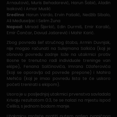
Arnautović, Muris Behadarević, Harun Šabić, Aladin
Isaković i Amar Muslić
Sredina
: Harun Vardo, Ervin Pašalić, Nedžib Sibalo,
Ali Međuseljac i Selim Žuna
Napad:
Mirsad Šijerkić, Edin Durmiš, Emir Karalić,
Emir Čančar, Davud Jašarević i Mahir Karić.
Zbog povreda šef stručnog štaba, Armin Duvnjak,
nije mogao računati na Sulejmana Salkića (koji je
obnovio povredu zadnje lože na utakmici protiv
Bosne te trenutno radi individuale treninge van
ekipe), Fenana Salčinovića, Imrana Džaferovića
(koji se oporavlja od povrede prepone) i Mahira
Mehića (koji je imao povredu lista te će uskoro
početi trenirati s ekipom).
Usora je u posljednjoj utakmici prvenstva savladala
Krivaju rezultatom 0:3, te se nalazi na mjestu ispod
Čelika, s jednom bodom manje.
Utakmicu možete pratiti putem našeg zvaničnog