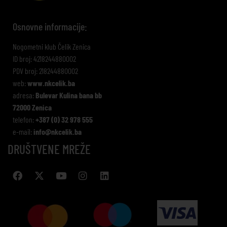
Osnovne informacije:
Nogometni klub Čelik Zenica
ID broj: 4218244880002
PDV broj: 218244880002
web:
www.nkcelik.ba
adresa:
Bulevar Kulina bana bb
72000 Zenica
telefon:
+387 (0) 32 978 555
e-mail:
info@nkcelik.ba
DRUŠTVENE MREŽE