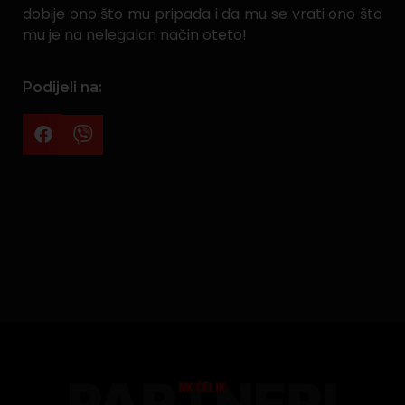
dobije ono što mu pripada i da mu se vrati ono što
mu je na nelegalan način oteto!
Podijeli na:
PARTNERI
NK ČELIK