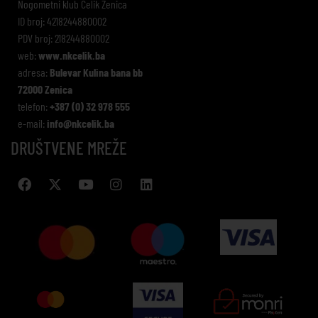
Nogometni klub Čelik Zenica
ID broj: 4218244880002
PDV broj: 218244880002
web:
www.nkcelik.ba
adresa:
Bulevar Kulina bana bb
72000 Zenica
telefon:
+387 (0) 32 978 555
e-mail:
info@nkcelik.ba
DRUŠTVENE MREŽE