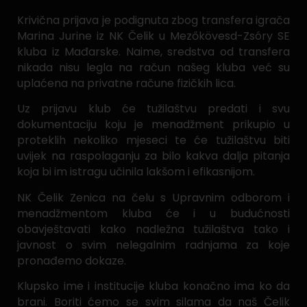
Krivična prijava je podignuta zbog transfera igrača
Marina Jurine iz NK Čelik u Mezőkövesd-Zsóry SE
kluba iz Mađarske. Naime, sredstva od transfera
nikada nisu legla na račun našeg kluba već su
uplaćena na privatne račune fizičkih lica.
Uz prijavu klub će tužilaštvu predati i svu
dokumentaciju koju je menadžment prikupio u
proteklih nekoliko mjeseci te će tužilaštvu biti
uvijek na raspolaganju za bilo kakva dalja pitanja
koja bi im istragu učinila lakšom i efikasnijom.
NK Čelik Zenica na čelu s Upravnim odborom i
menadžmentom kluba će i u budućnosti
obavještavati kako nadležna tužilaštva tako i
javnost o svim nelegalnim radnjama za koje
pronađemo dokaze.
Klupsko ime i institucije kluba konačno ima ko da
brani. Boriti ćemo se svim silama da naš Čelik