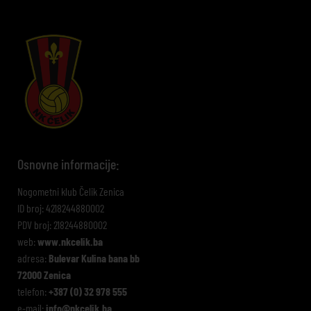
Osnovne informacije:
Nogometni klub Čelik Zenica
ID broj: 4218244880002
PDV broj: 218244880002
web:
www.nkcelik.ba
adresa:
Bulevar Kulina bana bb
72000 Zenica
telefon:
+387 (0) 32 978 555
e-mail:
info@nkcelik.ba