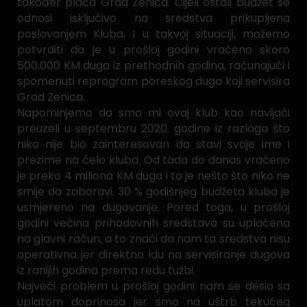
također plaća Grad Zenica. Cijeli ostali budžet se
odnosi isključivo na sredstva prikupljena
poslovanjem Kluba. I u takvoj situaciji, možemo
potvrditi da je u prošloj godini vraćeno skoro
500.000 KM duga iz prethodnih godina, računajući i
spomenuti reprogram poreskog duga koji servisira
Grad Zenica.
Napominjemo da smo mi ovaj klub kao navijači
preuzeli u septembru 2020. godine iz razloga što
niko nije bio zainteresovan da stavi svoje ime i
prezime na čelo kluba. Od tada do danas vraćeno
je preko 4 miliona KM duga i to je nešto što niko ne
smije da zaboravi. 30 % godišnjeg budžeta kluba je
usmjereno na dugovanje. Pored toga, u prošloj
godini većina prihodovnih sredstava su uplaćena
na glavni račun, a to znači da nam ta sredstva nisu
operativna jer direktno idu na servisiranje dugova
iz ranijih godina prema redu tužbi.
Najveći problem u prošloj godini nam se desio sa
uplatom doprinosa jer smo na uštrb tekućeg