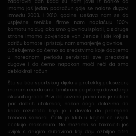
zaboraviti dan kada su nam javili iz banke da
imamo još jedan podračun gdje se nalaze dugovi
između 2003. i 2010. godine. Dešava nam se da
uspješne zeničke firme nam naplaćuju 100%
kamatu na dug iako smo glavnicu isplatili, a s druge
strane imamo povjerioce van Zenice i BiH koji se
odriču kamate i pristaju nam smanjenje glavnice.
Očekujemo da ćemo sa sredstvima koje dobijemo
u narednom periodu servisirati sve preostale
dugove i da ćemo napokon moći reći da smo
deblokirali račun
Što se tiče sportskog dijela u protekloj polusezoni,
moram reći da smo Limitirani po pitanju dovođenja
iskusnih igrača. Prvi dio sezone ponio nas je nakon
par dobrih utakmica, nakon čega dolazimo do
krize rezultata koja je i dovela do promjene
trenera seniora.. Čelik je klub u kojem se uvijek
očekuje maksimum. Ne možemo se takmičiti još
uvijek s drugim klubovima koji daju ozbiljne cifre