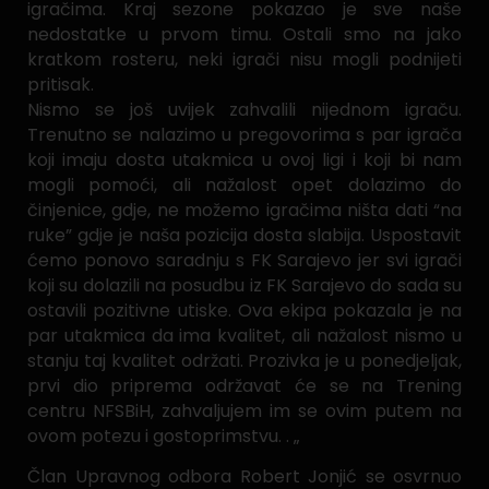
igračima. Kraj sezone pokazao je sve naše
nedostatke u prvom timu. Ostali smo na jako
kratkom rosteru, neki igrači nisu mogli podnijeti
pritisak.
Nismo se još uvijek zahvalili nijednom igraču.
Trenutno se nalazimo u pregovorima s par igrača
koji imaju dosta utakmica u ovoj ligi i koji bi nam
mogli pomoći, ali nažalost opet dolazimo do
činjenice, gdje, ne možemo igračima ništa dati “na
ruke” gdje je naša pozicija dosta slabija. Uspostavit
ćemo ponovo saradnju s FK Sarajevo jer svi igrači
koji su dolazili na posudbu iz FK Sarajevo do sada su
ostavili pozitivne utiske. Ova ekipa pokazala je na
par utakmica da ima kvalitet, ali nažalost nismo u
stanju taj kvalitet održati. Prozivka je u ponedjeljak,
prvi dio priprema održavat će se na Trening
centru NFSBiH, zahvaljujem im se ovim putem na
ovom potezu i gostoprimstvu. . „
Član Upravnog odbora Robert Jonjić se osvrnuo