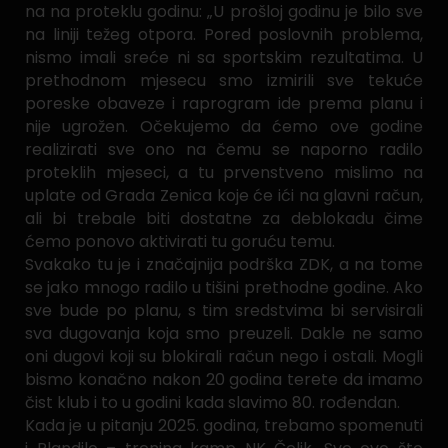
na na proteklu godinu: „U prošloj godinu je bilo sve
na liniji težeg otpora. Pored poslovnih problema,
nismo imali sreće ni sa sportskim rezultatima. U
prethodnom mjesecu smo izmirili sve tekuće
poreske obaveze i raprogram ide prema planu i
nije ugrožen. Očekujemo da ćemo ove godine
realizirati sve ono na čemu se naporno radilo
proteklih mjeseci, a tu prvenstveno mislimo na
uplate od Grada Zenica koje će ići na glavni račun,
ali bi trebale biti dostatne za deblokadu čime
ćemo ponovo aktivirati tu goruću temu.
Svakako tu je i značajnija podrška ZDK, a na tome
se jako mnogo radilo u tišini prethodne godine. Ako
sve bude po planu, s tim sredstvima bi servisirali
sva dugovanja koja smo preuzeli. Dakle ne samo
oni dugovi koji su blokirali račun nego i ostali. Mogli
bismo konačno nakon 20 godina terete da imamo
čist klub i to u godini kada slavimo 80. rođendan.
Kada je u pitanju 2025. godina, trebamo spomenuti