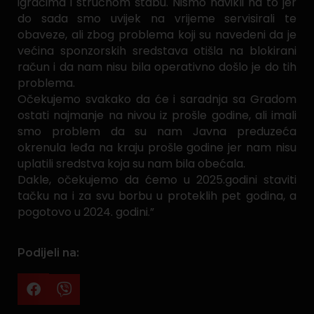
igračima i stručnom štabu. Nismo navikli na to jer
do sada smo uvijek na vrijeme servisirali te
obaveze, ali zbog problema koji su navedeni da je
većina sponzorskih sredstava otišla na blokirani
račun i da nam nisu bila operativno došlo je do tih
problema.
Očekujemo svakako da će i saradnja sa Gradom
ostati najmanje na nivou iz prošle godine, ali imali
smo problem da su nam Javna preduzeća
okrenula leđa na kraju prošle godine jer nam nisu
uplatili sredstva koja su nam bila obećala.
Dakle, očekujemo da ćemo u 2025.godini staviti
tačku na i za svu borbu u proteklih pet godina, a
pogotovo u 2024. godini.”
Podijeli na: