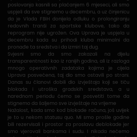
poslovanja kasnili sa plaćanjem 6 mjeseci, ali smo
uspjeli da sve stignemo u decembru, a uz činjenicu
da je Vlada FBiH donijela odluku o prolongiranju
redovnih tranši za sportske klubove, tako da
reprogram nije ugrožen. Ova Uprava je uspjela u
decembru kada su prihodi kluba minimalni da
pronađe ta sredstva i da izmiri taj dug.
Svjesni smo da smo zakazali na dijelu
transparentnosti kao iz ranijih godina, ali iz razloga
mnogo operativnih zadataka kojima je cijela
Uprava posvećena, taj dio smo ostavili po strani.
Danas su članovi dobili dio izvještaja koji se tiču
blokada i utroška gradskih sredstava, a u
narednom periodu ćemo se posvetiti tome da
stignemo da šaljemo sve izvještaje na vrijeme
Nažalost, kada smo kod blokade računa, još uvijek
je to u nekom statusu quo. Mi smo prošle godine
bili rezervisali i prostor za proslavu deblokade jer
smo vjerovali bankama i sudu. I nikada nećemo