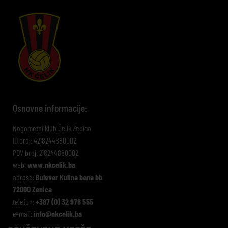
Osnovne informacije:
Nogometni klub Čelik Zenica
ID broj: 4218244880002
PDV broj: 218244880002
web:
www.nkcelik.ba
adresa:
Bulevar Kulina bana bb
72000 Zenica
telefon:
+387 (0) 32 978 555
e-mail:
info@nkcelik.ba