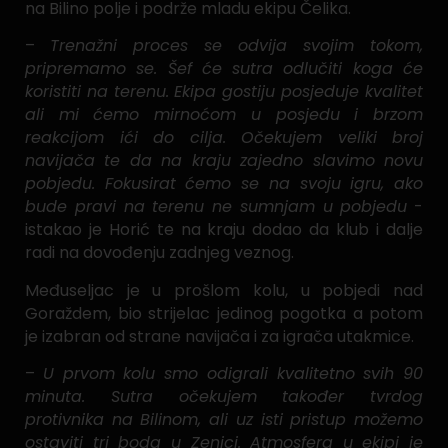
na Bilino polje i podrže mladu ekipu Čelika.
–
Trenažni proces se odvija svojim tokom,
pripremamo se. Šef će sutra odlučiti koga će
koristiti na terenu. Ekipa gostiju posjeduje kvalitet
ali mi ćemo mirnoćom u posjedu i brzom
reakcijom ići do cilja. Očekujem veliki broj
navijača te da na kraju zajedno slavimo novu
pobjedu. Fokusirat ćemo se na svoju igru, ako
bude pravi na terenu ne sumnjam u pobjedu
-
istakao je Horić te na kraju dodao da klub i dalje
radi na dovođenju zadnjeg veznog.
Međuseljac je u prošlom kolu, u pobjedi nad
Goraždem, bio strijelac jedinog pogotka a potom
je izabran od strane navijača i za igrača utakmice.
–
U prvom kolu smo odigrali kvalitetno svih 90
minuta. Sutra očekujem također tvrdog
protivnika na Bilinom, ali uz isti pristup možemo
ostaviti tri boda u Zenici. Atmosfera u ekipi je