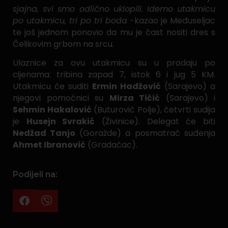
sjajna, svi smo odlično uklopili. Idemo utakmicu
po utakmicu, tri po tri boda
-kazao je Međuseljac
te još jednom ponovio da mu je čast nositi dres s
Čelikovim grbom na srcu.
Ulaznice za ovu utakmicu su u prodaju po
cijenama: tribina zapad 7, istok 6 i jug 5 KM.
Utakmicu će suditi
Ermin Hadžović
(Sarajevo) a
njegovi pomoćnici su
Mirza Tičić
(Sarajevo) i
Sehmin Hakalović
(Buturović Polje), četvrti sudija
je
Husejn Svrakić
(Živinice). Delegat će biti
Nedžad Tanjo
(Goražde) a posmatrač suđenja
Ahmet Ibranović
(Gradačac).
Podijeli na: