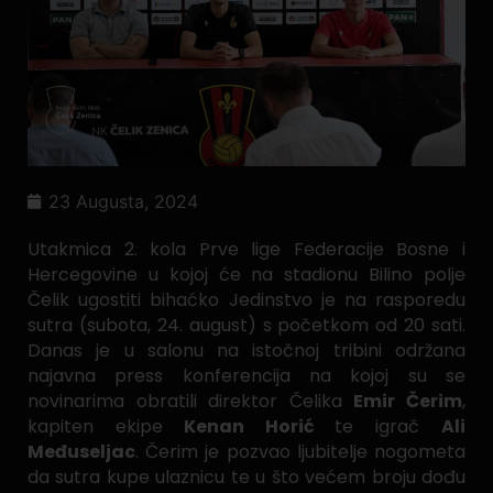
23 Augusta, 2024
Utakmica 2. kola Prve lige Federacije Bosne i
Hercegovine u kojoj će na stadionu Bilino polje
Čelik ugostiti bihaćko Jedinstvo je na rasporedu
sutra (subota, 24. august) s početkom od 20 sati.
Danas je u salonu na istočnoj tribini održana
najavna press konferencija na kojoj su se
novinarima obratili direktor Čelika
Emir Čerim
,
kapiten ekipe
Kenan Horić
te igrač
Ali
Međuseljac
. Čerim je pozvao ljubitelje nogometa
da sutra kupe ulaznicu te u što većem broju dođu