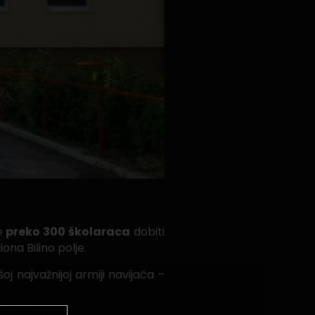
će
preko 300 školaraca
dobiti
ona Bilino polje.
oj najvažnijoj armiji navijača –