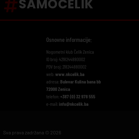
SAMOČELIK
Osnovne informacije:
Nogometni klub Čelik Zenica
ID broj: 4218244880002
PDV broj: 218244880002
web:
www.nkcelik.ba
adresa:
Bulevar Kulina bana bb
72000 Zenica
telefon:
+387 (0) 32 978 555
e-mail:
info@nkcelik.ba
Sva prava zadržana © 2026