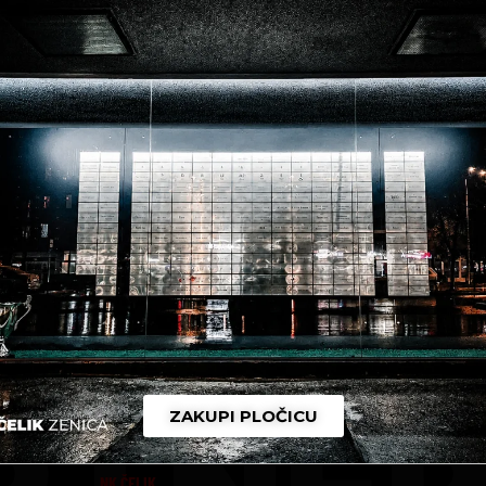
 s početkom u 19:00 sati.
ZAKUPI PLOČICU
NK ČELIK