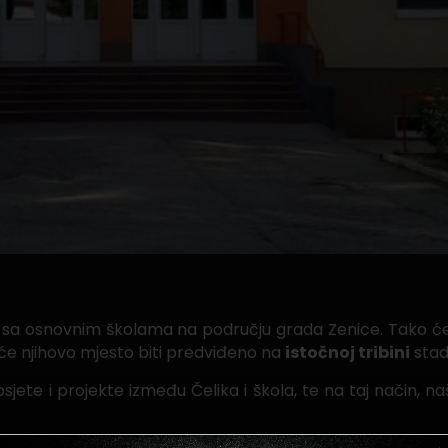
je sa osnovnim školama na području grada Zenice. Tako 
 će njihovo mjesto biti predviđeno na
istočnoj tribini
stadi
jete i projekte između Čelika i škola, te na taj način, naš