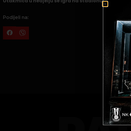
Utakmica u nedjelju se igra na stadionu Bilino polje
Podijeli na: