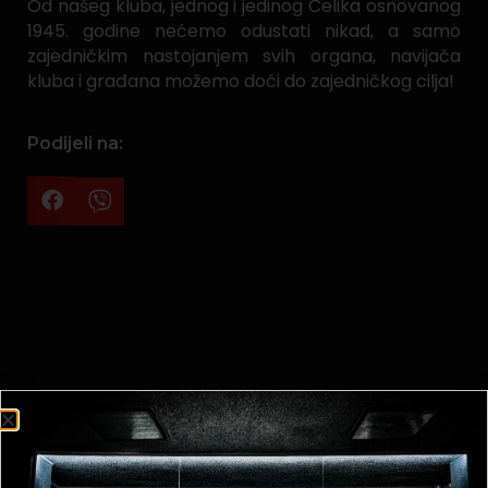
Od našeg kluba, jednog i jedinog Čelika osnovanog
1945. godine nećemo odustati nikad, a samo
zajedničkim nastojanjem svih organa, navijača
kluba i građana možemo doći do zajedničkog cilja!
Podijeli na: