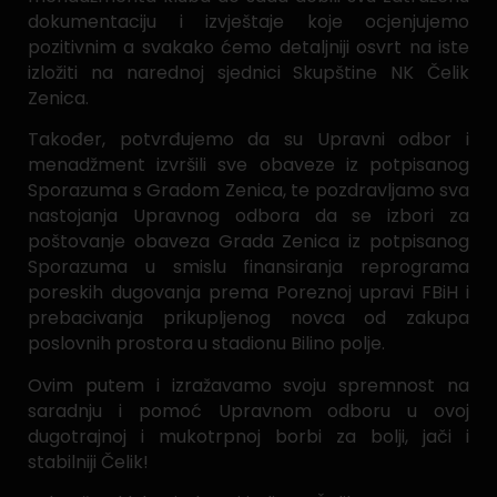
dokumentaciju i izvještaje koje ocjenjujemo
pozitivnim a svakako ćemo detaljniji osvrt na iste
izložiti na narednoj sjednici Skupštine NK Čelik
Zenica.
Također, potvrđujemo da su Upravni odbor i
menadžment izvršili sve obaveze iz potpisanog
Sporazuma s Gradom Zenica, te pozdravljamo sva
nastojanja Upravnog odbora da se izbori za
poštovanje obaveza Grada Zenica iz potpisanog
Sporazuma u smislu finansiranja reprograma
poreskih dugovanja prema Poreznoj upravi FBiH i
prebacivanja prikupljenog novca od zakupa
poslovnih prostora u stadionu Bilino polje.
Ovim putem i izražavamo svoju spremnost na
saradnju i pomoć Upravnom odboru u ovoj
dugotrajnoj i mukotrpnoj borbi za bolji, jači i
stabilniji Čelik!