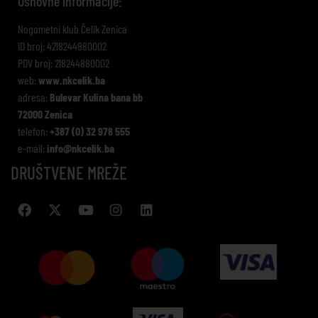
Osnovne informacije:
Nogometni klub Čelik Zenica
ID broj: 4218244880002
PDV broj: 218244880002
web:
www.nkcelik.ba
adresa:
Bulevar Kulina bana bb
72000 Zenica
telefon:
+387 (0) 32 978 555
e-mail:
info@nkcelik.ba
DRUŠTVENE MREŽE