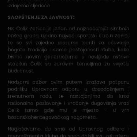
izdajemo sljedeće
SAOPŠTENJE ZA JAVNOST:
NK Čelik Zenica je jedan od najznačajnijih simbola
našeg grada, ujedno najveći sportski klub u Zenici,
te se svi zajedno moramo boriti za očuvanje
bogate tradicije i same postojanosti kluba, kako
bismo novim generacijama u naslijeđe ostavili
stabilan Čelik sa zdravim temeljima za svijetlu
budućnost.
Nadzorni odbor ovim putem izražava potpunu
podršku Upravnom odboru u dosadašnjem i
trenutnom radu, te nastojanjima da kroz
racionalno poslovanje i vraćanje dugovanja vrati
Čelik tamo gdje mu je mjesto – u vrh
bosanskohercegovačkog nogometa.
Naglašavamo da smo od Upravnog odbora i
menadžmenta kluba do sada dobili svu zatraženu