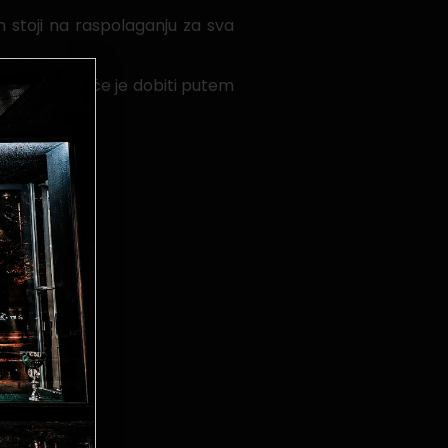
m stoji na raspolaganju za sva
macija moguće je dobiti putem