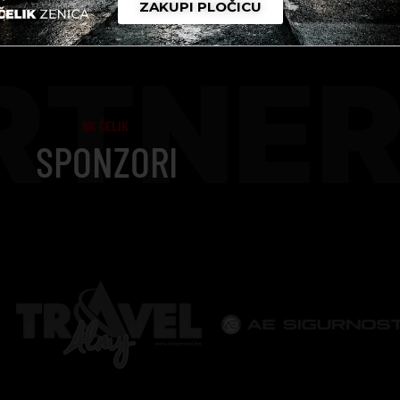
ZAKUPI PLOČICU
RTNER
NK ČELIK
SPONZORI