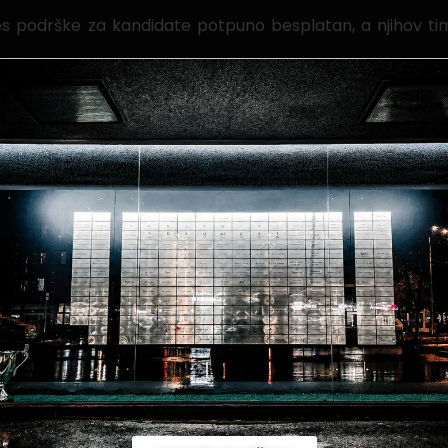
ces podrške za kandidate potpuno besplatan, a njihov ti
Connect kontinuirano ima otvorene pozicije, a više infor
mom.