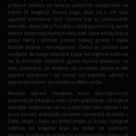
prilikom izlaska sa terena pokloniti navijačima na
tribini (11 majica). Pored toga, klub će u VIP ložu
ugostiti volontere GSS Zenica koji su prethodnih
nekoliko dana bili u Turskoj u akciji pomoći toj zemlji
nakon razornog zemljotresa, kao i psa Atosu koji je
pravi heroj i istinski ponos našeg grada i cijele
države Bosne i Hercegovine. Čerim je pozvao sve
navijače da svoje ulaznice kupe na vrijeme kako se
ne bi stvarala dodatna gužva ispred stadiona na
dan utakmice, te istakao da prodaja ulaznice ide
sjajnim tempom i da ćemo svi zajedno uživati u
sjajnoj atmosferi na stadionu Bilino polje.
Novinar ispred medijske kuće Sportsport.ba
postavio je pitanje u vezi novih pojačanja, na koje je
Duvnjak odgovorio da su pojačanja bila ciljana i da
su se svi već dokazali i donekle opravdali dolazak u
Čelik. Mujić i Zukić su dobili priliku u Grazu i odigrali
odlično za vrijeme koje su dobili na zelenom
terenu. Arežina se priključio pripremama kasno ali