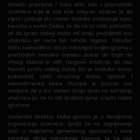
zimskih priprema i toka istih, kao i pripremnih
utakmica koje je naš klub odigrao. Istakao je da
cijeni i poštuje što trener Radnika prebacuje loptu
favorita u korist Čelika, te da će to rado prihvatiti,
ali da igrači našeg kluba ne smiju podcijeniti ovu
utakmicu jer neće biti nimalo lagana. Također
ističe zadovoljstvo što je trećeligaš svojim igrama u
prethodnih nekoliko mjeseci došao do toga da
mnogi klubovi iz viših rangova smatraju da nisu
favoriti protiv našeg kluba, što je svakako dobar
pokazatelj rada stručnog štaba, Uprave i
menadžmenta kluba. Duvnjak je pozvao sve
navijače da u što većem broju dođu na sutrašnju
utakmicu jer će to biti dodatni vjetar u leđa našim
igračima.
Generalni direktor kluba govorio je o detaljnima
organizacije utakmice. Igrači će na zagrijavanje
izaći u majicama generalnog sponzora i nove
saradnje akcije sakupljanja čepove, te će iste