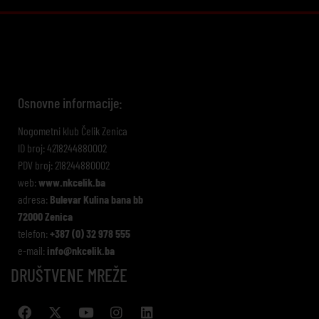
Osnovne informacije:
Nogometni klub Čelik Zenica
ID broj: 4218244880002
PDV broj: 218244880002
web:
www.nkcelik.ba
adresa:
Bulevar Kulina bana bb
72000 Zenica
telefon:
+387 (0) 32 978 555
e-mail:
info@nkcelik.ba
DRUŠTVENE MREŽE