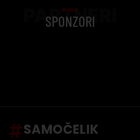
PARTNERI
NK ČELIK
SPONZORI
SAMOČELIK