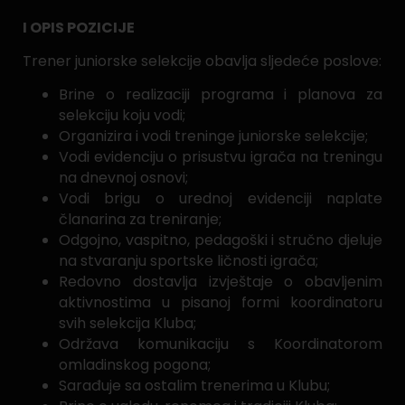
I OPIS POZICIJE
Trener juniorske selekcije obavlja sljedeće poslove:
Brine o realizaciji programa i planova za
selekciju koju vodi;
Organizira i vodi treninge juniorske selekcije;
Vodi evidenciju o prisustvu igrača na treningu
na dnevnoj osnovi;
Vodi brigu o urednoj evidenciji naplate
članarina za treniranje;
Odgojno, vaspitno, pedagoški i stručno djeluje
na stvaranju sportske ličnosti igrača;
Redovno dostavlja izvještaje o obavljenim
aktivnostima u pisanoj formi koordinatoru
svih selekcija Kluba;
Održava komunikaciju s Koordinatorom
omladinskog pogona;
Sarađuje sa ostalim trenerima u Klubu;