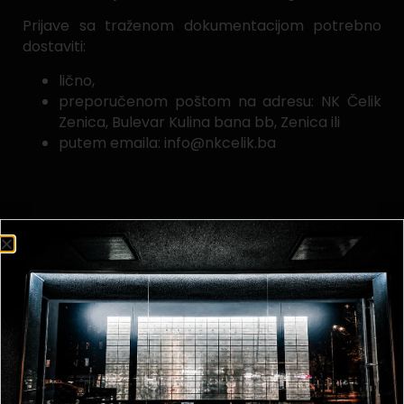
Prijave sa traženom dokumentacijom potrebno
dostaviti:
lično,
preporučenom poštom na adresu: NK Čelik
Zenica, Bulevar Kulina bana bb, Zenica ili
putem emaila: info@nkcelik.ba
Generalni direktor
Emir Čerim
Podijeli na: