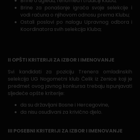
Brine o ugledu, renomea i tradiciji Kluba;
Brine za ponašanje igrača svoje selekcije i
vodi računa o njihovom odnosu prema Klubu;
Ostali poslovi po nalogu Upravnog odbora i
Koordinatora svih selekcija Kluba;
II OPŠTI KRITERIJI ZA IZBOR I IMENOVANJE
Svi kandidati za poziciju Trenera omladinskih
selekcija UG Nogometni klub Čelik iz Zenice koji je
predmet ovog javnog konkursa trebaju ispunjavati
sljedeće opšte kriterije:
da su državljani Bosne i Hercegovine,
da nisu osuđivani za krivično djelo.
III POSEBNI KRITERIJI ZA IZBOR I IMENOVANJE