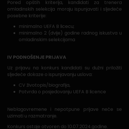
Pored opštih kriterija, kandidati za trenera
omladinskih selekcija moraju ispunjavati i sljedeće
posebne kriterije:
minimalno UEFA B licecu;
minimalno 2 (dvije) godine radnog iskustva u
omladinskim selekcijama
IV PODNOŠENJE PRIJAVA
Uz prijavu na konkurs kandidati su dužni priložiti
sljedeće dokaze o ispunjavanju uslova:
CV životopis/biografija,
Potvrda o posjedovanju UEFA B licence
Neblagovremene i nepotpune prijave neće se
uzimati u razmatranje.
Konkurs ostaje otvoren do 10.07.2024.godine.