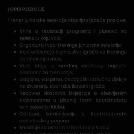
I OPIS POZICIJE
Trener juniorske selekcije obavlja sljedeće poslove:
Brine o realizaciji programa i planova za
selekciju koju vodi;
Organizira i vodi treninge juniorske selekcije;
Vodi evidenciju o prisustvu igrača na treningu
na dnevnoj osnovi;
Vodi brigu o urednoj evidenciji naplate
članarina za treniranje;
Odgojno, vaspitno, pedagoški i stručno djeluje
na stvaranju sportske ličnosti igrača;
Redovno dostavlja izvještaje o obavljenim
aktivnostima u pisanoj formi koordinatoru
svih selekcija Kluba;
Održava komunikaciju s Koordinatorom
omladinskog pogona;
Sarađuje sa ostalim trenerima u Klubu;