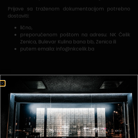
Prijave sa traženom dokumentacijom potrebno
dostaviti:
lično,
preporučenom poštom na adresu: NK Čelik
Zenica, Bulevar Kulina bana bb, Zenica ili
putem emaila: info@nkcelik.ba
Generalni direktor
Emir Čerim
Podijeli na: