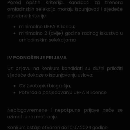
Pored opštih kriterija, kandidati za trenera
omladinskih selekcija moraju ispunjavati i sljedeće
posebne kriterije:
minimalno UEFA B licecu;
minimalno 2 (dvije) godine radnog iskustva u
omladinskim selekcijama
IV PODNOŠENJE PRIJAVA
Uz prijavu na konkurs kandidati su dužni priložiti
sljedeće dokaze o ispunjavanju uslova:
CV životopis/biografija,
Potvrda o posjedovanju UEFA B licence
Neblagovremene i nepotpune prijave neće se
uzimati u razmatranje.
Konkurs ostaje otvoren do 10.07.2024.godine.