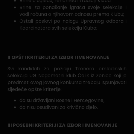
Brine o ugledu, renomea i tradiciji Kluba;
Brine za ponašanje igrača svoje selekcije i
vodi računa o njihovom odnosu prema Klubu;
Ostali poslovi po nalogu Upravnog odbora i
Koordinatora svih selekcija Kluba;
II OPŠTI KRITERIJI ZA IZBOR I IMENOVANJE
Svi kandidati za poziciju Trenera omladinskih
selekcija UG Nogometni klub Čelik iz Zenice koji je
predmet ovog javnog konkursa trebaju ispunjavati
sljedeće opšte kriterije:
da su državljani Bosne i Hercegovine,
da nisu osuđivani za krivično djelo.
III POSEBNI KRITERIJI ZA IZBOR I IMENOVANJE