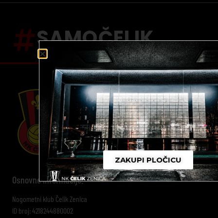
SAMOČELIK
ZAKUPI PLOČICU
Osnovne informacije:
Nogometni klub Čelik Zenica
ID broj: 4218244880002