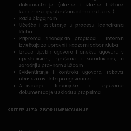
dokumentacije (ulazne i izlazne fakture,
kompenzacije, obračuni, interni nalozi i sl.)
Rad s blagajnom
Učešće i asistiranje u procesu licenciranja
Kluba
Priprema finansijskih pregleda i internih
izvještaja za Upravni i Nadzorni odbor Kluba
Izrada tipskih ugovora i aneksa ugovora s
uposlenicima, igračima i saradnicima, u
saradnji s pravnom službom
Evidentiranje i kontrola ugovora, rokova,
obaveza i isplata po ugovorima
Arhiviranje finansijske i ugovorne
dokumentacije u skladu s propisima
KRITERIJI ZA IZBOR I IMENOVANJE