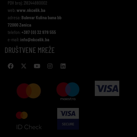
PDV broj: 218244880002
web:
www.nkcelik.ba
adresa:
Bulevar Kulina bana bb
72000 Zenica
telefon:
+387 (0) 32 978 555
e-mail:
info@nkcelik.ba
DRUŠTVENE MREŽE