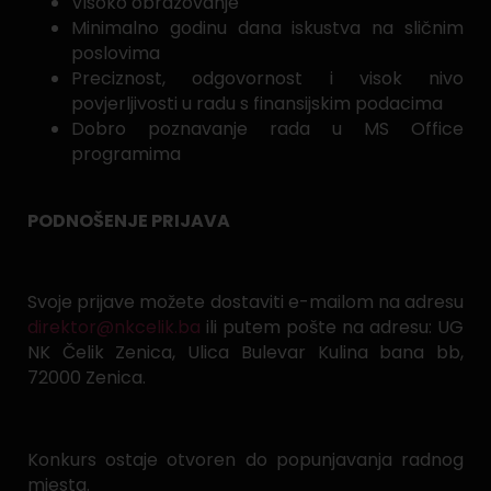
Visoko obrazovanje
Minimalno godinu dana iskustva na sličnim
poslovima
Preciznost, odgovornost i visok nivo
povjerljivosti u radu s finansijskim podacima
Dobro poznavanje rada u MS Office
programima
PODNOŠENJE PRIJAVA
Svoje prijave možete dostaviti e-mailom na adresu
direktor@nkcelik.ba
ili putem pošte na adresu: UG
NK Čelik Zenica, Ulica Bulevar Kulina bana bb,
72000 Zenica.
Konkurs ostaje otvoren do popunjavanja radnog
mjesta.