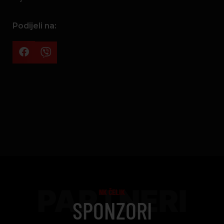
Podijeli na:
PARTNERI
NK ČELIK
SPONZORI