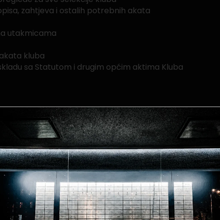
pisa, zahtjeva i ostalih potrebnih akata
 na utakmicama
h akata kluba
u skladu sa Statutom i drugim općim aktima Kluba
metni klub „Čelik“ iz Zenice koji je predmet ovog javnog
estup nespojive sa pozicijom generalnog sekretara
moraju ispunjavati i sljedeće posebne kriterije: