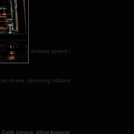
tave dokaz o školskoj spremi i
nom od strane Upravnog odbora
Čelik Zenica, Ulica Bulevar