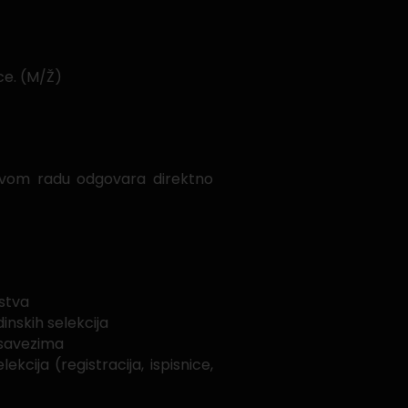
ce. (M/Ž)
 svom radu odgovara direktno
nstva
inskih selekcija
 savezima
ija (registracija, ispisnice,