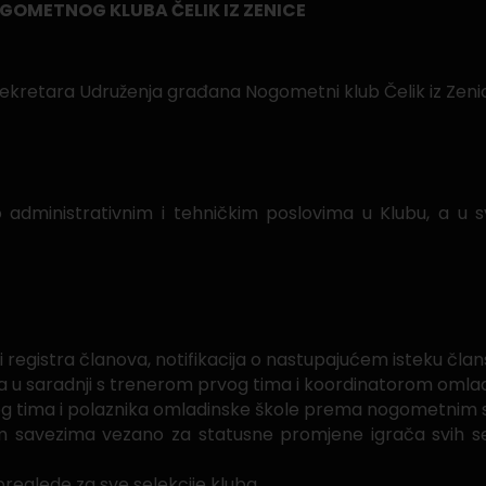
GOMETNOG KLUBA ČELIK IZ ZENICE
sekretara Udruženja građana Nogometni klub Čelik iz Zeni
 o administrativnim i tehničkim poslovima u Klubu, a u
i registra članova, notifikacija o nastupajućem isteku čla
ja u saradnji s trenerom prvog tima i koordinatorom omlad
vog tima i polaznika omladinske škole prema nogometnim
savezima vezano za statusne promjene igrača svih selekc
preglede za sve selekcije kluba