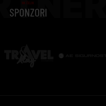
RTNER
NK ČELIK
SPONZORI