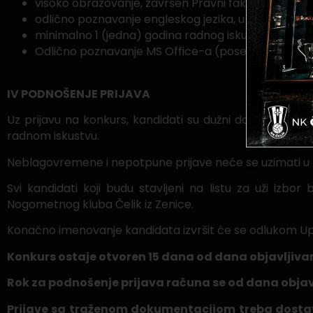
visoko obrazovanje, završen Pravni fakultet ili drug
odlično poznavanje engleskog jezika, u sporazumijev
minimalno 1 (jedna) godina radnog iskustva na istim
Odlično poznavanje MS Office-a (posebno MS Exce
IV PODNOŠENJE PRIJAVA
Uz prijavu na konkurs, kandidati su dužni dostaviti CV/
radnom iskustvu.
Neblagovremene i nepotpune prijave neće se uzimati u
Svi kandidati koji budu stavljeni na listu za uži iz
Nogometnog kluba Čelik iz Zenice.
Konačno imenovanje kandidata izvršit će se odlukom U
Konkurs ostaje otvoren 15 dana od dana objavljiva
Rok za podnošenje prijava računa se od dana obja
Prijave sa traženom dokumentacijom treba dostavi