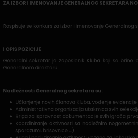
ZA IZBOR I IMENOVANJE GENERALNOG SEKRETARA NO
Raspisuje se konkurs za izbor i imenovanje Generalnog 
I OPIS POZICIJE
Generalni sekretar je zaposlenik Kluba koji se brine
Generalnom direktoru.
Nadležnosti Generalnog sekretara su:
Učlanjenje novih članova Kluba, vođenje evidencije 
Administrativna organizacija utakmica svih selekci
Briga za ispravnost dokumentacije svih igrača pr
Koordiniranje aktivnosti sa nadležnim nogometnim 
sporazumi, brisovnice …)
Briga i poduzimanje aktivnosti vezane za ljekarske 