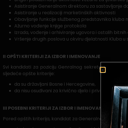
Asistiranje Generalnom direktoru za sastavljanje do
Asistiranje u realizaciji marketinških aktivnosti
Obavljanje funkcije službenog predstavnika kluba
Ažurno vođenje knjige protokola
Izrada, vođenje i arhiviranje ugovora i ostalih bitni
Vršenje drugih poslova u okviru djelatnosti Kluba 
II OPŠTI KRITERIJI ZA IZBOR I IMENOVANJE
Svi kandidati za poziciju Genralnog sekretara UG Nogo
sljedeće opšte kriterije:
da su državljani Bosne i Hercegovine,
da nisu osuđivani za krivično djelo i privredni prij
III POSEBNI KRITERIJI ZA IZBOR I IMENOVANJE
Pored opštih kriterija, kandidat za Generalnog sekretara 