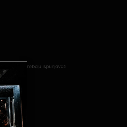
 konkursa trebaju ispunjavati