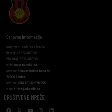
Osnovne informacije:
Nogometni klub Čelik Zenica
ID broj: 4218244880002
PDV broj: 218244880002
web:
www.nkcelik.ba
adresa:
Bulevar Kulina bana bb
72000 Zenica
telefon:
+387 (0) 32 978 555
e-mail:
info@nkcelik.ba
DRUŠTVENE MREŽE