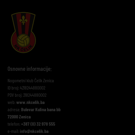
Osnovne informacije:
Nogometni klub Čelik Zenica
ID broj: 4218244880002
PDV broj: 218244880002
web:
www.nkcelik.ba
adresa:
Bulevar Kulina bana bb
72000 Zenica
telefon:
+387 (0) 32 978 555
e-mail:
info@nkcelik.ba