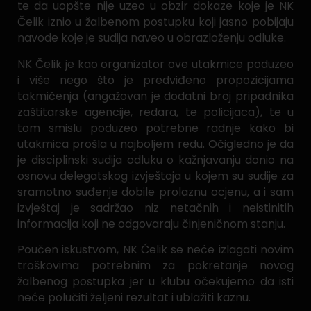
te da uopšte nije uzeo u obzir dokaze koje je NK
Čelik iznio u žalbenom postupku koji jasno pobijaju
navode koje je sudija naveo u obrazloženju odluke.
NK Čelik je kao organizator ove utakmice poduzeo
i više nego što je predviđeno propozicijama
takmičenja (angažovan je dodatni broj pripadnika
zaštitarske agencije, redara, te policijaca), te u
tom smislu poduzeo potrebne radnje kako bi
utakmica prošla u najboljem redu. Očigledno je da
je disciplinski sudija odluku o kažnjavanju donio na
osnovu delegatskog izvještaja u kojem su sudije za
sramotno suđenje dobile prolaznu ocjenu, a i sam
izvještaj je sadržao niz netačnih i neistinitih
informacija koji ne odgovaraju činjeničnom stanju.
Poučen iskustvom, NK Čelik se neće izlagati novim
troškovima potrebnim za pokretanje novog
žalbenog postupka jer u klubu očekujemo da isti
neće polučiti željeni rezultat i ublažiti kaznu.