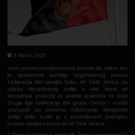
9 Marta, 2022
Ovim putem obavještavamo javnost da, nakon što
je apelaciona komisija Nogometnog saveza
Federacije BiH usvojila žalbu NK Čelik Zenica na
odluku disciplinskog sudije u vezi kazni za
disciplinski prekršaj te prekid utakmice 14. kola
Druge lige Federacije BiH grupa Centar i vratila
postupak na ponovno odlučivanje, disciplinski
sudija Aldin Avdić je u ponovljenom postupku
izrekao sljedeću kaznu za NK Čelik Zenica:
1. Zbog prekršaja iz člana 56. (slaba organizacija) i