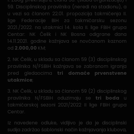
59. Disciplinskog pravilnika (neredi na stadionu), a
u vezi sa članom 22.01. propozicija takmičenja II.
lige Federacije BiH za takmičarsku sezonu
2021./2022. na utakmici 14. kola II. lige FBiH grupa
Centar: NK Čelik i NK Bosna odigrane dana
14.11.2021. godine kažnjava se novčanom kaznom
od
2.000,00
KM;
2. NK Čelik, u skladu sa članom 59 (3) disciplinskog
pravilnika N/FSBiH kažnjava se zabranom igranja
pred gledaocima
tri domaće prvenstvene
utakmice
;
3. NK Čelik, u skladu sa članom 59 (2) disciplinskog
pravilnika N/FSBiH oduzimaju se
tri boda
u
takmičarskoj sezoni 2021/2022 II lige FBiH grupa
Centar.
Iz navedene odluke, vidljivo je da je disciplinski
sudija zadržao šablonski način kažnjavanja klubova,