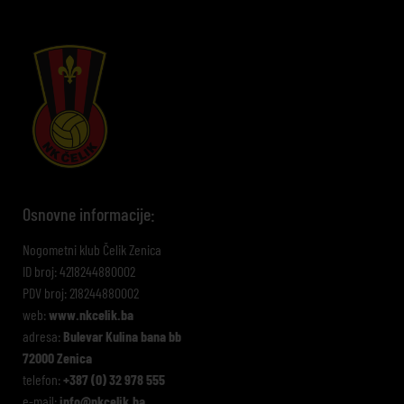
Osnovne informacije:
Nogometni klub Čelik Zenica
ID broj: 4218244880002
PDV broj: 218244880002
web:
www.nkcelik.ba
adresa:
Bulevar Kulina bana bb
72000 Zenica
telefon:
+387 (0) 32 978 555
e-mail:
info@nkcelik.ba