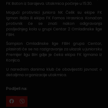
FK Baton iz Sarajeva. Utakmica počinje u 15:30.
Mogući protivnici juniora NK Čelik su ekipe FK
Igman Ilidža ili ekipa FK Famos Hrasnica. Konačan
protivnik će se znati nakon odigravanja
posljednjeg kola u grupi Centar 2 Omladinske lige
FBiH.
Šampion Omladinske lige FBiH grupa Centar,
plasirati će se na razigravanje za ulazak u juniorsku
Premijer ligu BiH gdje je čeka ekipa FK Igmana iz
Konjica.
U narednim danima klub će obavijestiti javnost o
detaljima organizacije utakmica.
Podijeli na: