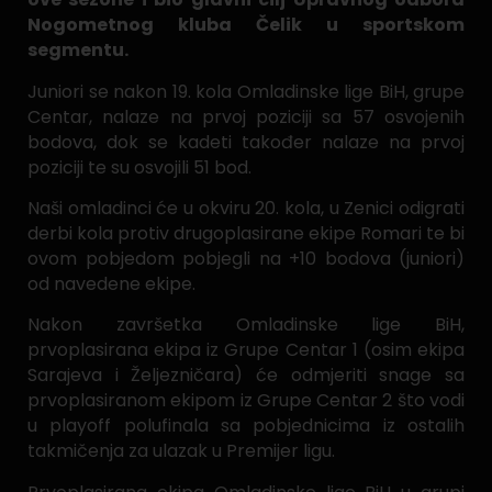
Nogometnog kluba Čelik u sportskom
segmentu.
Juniori se nakon 19. kola Omladinske lige BiH, grupe
Centar, nalaze na prvoj poziciji sa 57 osvojenih
bodova, dok se kadeti također nalaze na prvoj
poziciji te su osvojili 51 bod.
Naši omladinci će u okviru 20. kola, u Zenici odigrati
derbi kola protiv drugoplasirane ekipe Romari te bi
ovom pobjedom pobjegli na +10 bodova (juniori)
od navedene ekipe.
Nakon završetka Omladinske lige BiH,
prvoplasirana ekipa iz Grupe Centar 1 (osim ekipa
Sarajeva i Željezničara) će odmjeriti snage sa
prvoplasiranom ekipom iz Grupe Centar 2 što vodi
u playoff polufinala sa pobjednicima iz ostalih
takmičenja za ulazak u Premijer ligu.