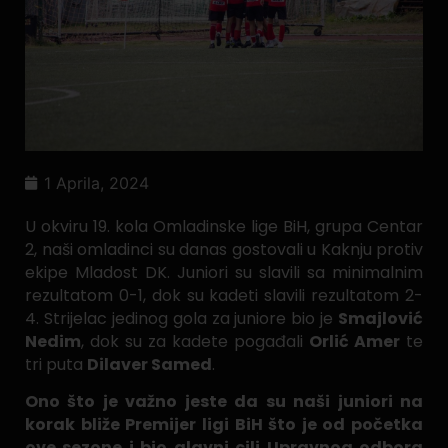
1 Aprila, 2024
U okviru 19. kola Omladinske lige BiH, grupa Centar
2, naši omladinci su danas gostovali u Kaknju protiv
ekipe Mladost DK. Juniori su slavili sa minimalnim
rezultatom 0-1, dok su kadeti slavili rezultatom 2-
4. Strijelac jedinog gola za juniore bio je
Smajlović
Nedim
, dok su za kadete pogađali
Orlić Amer
te
tri puta
Dilaver Samed
.
Ono što je važno jeste da su naši juniori na
korak bliže Premijer ligi BiH što je od početka
ove sezone i bio glavni cilj Upravnog odbora