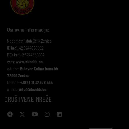
Osnovne informacije:
Nogometni klub Čelik Zenica
ID broj: 4218244880002
PDV broj: 218244880002
web:
www.nkcelik.ba
adresa:
Bulevar Kulina bana bb
72000 Zenica
telefon:
+387 (0) 32 978 555
e-mail:
info@nkcelik.ba
DRUŠTVENE MREŽE