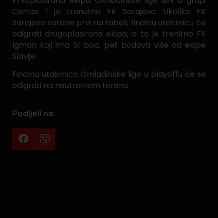
Prvoplasirana ekipa Omladinske lige BiH u grupi
Centar 1 je trenutno FK Sarajevo. Ukoliko FK
Sarajevo ostane prvi na tabeli, finalnu utakmicu će
odigrati drugoplasirana ekipa, a to je trenitno FK
Igman koji ima 51 bod, pet bodova više od ekipe
Slavije.
Finalna utakmica Omladinske lige u playoffu će se
odigrati na neutralnom terenu.
Podijeli na: