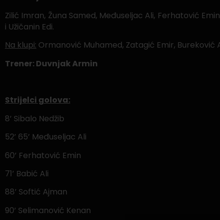
Zilić Imran, Žuna Samed, Međuseljac Ali, Ferhatović Emin,
i Užičanin Edi.
Na klupi:
Ormanović Muhamed, Zatagić Emir, Bureković A
Trener: Duvnjak Armin
Strijelci golova:
8’ Sibalo Nedžib
52’ 65’ Međuseljac Ali
60’ Ferhatović Emin
71’ Babić Ali
88’ Softić Ajman
90’ Selimanović Kenan