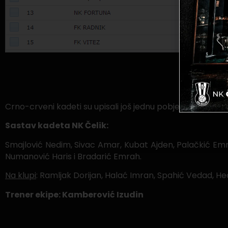
Tabela Omla
Crno-crveni kadeti su upisali još jednu pobjedu sa visokih
Sastav kadeta NK Čelik:
Smajlović Nedim, Sivac Amar, Kubat Ajden, Palačkić Emr
Numanović Haris i Bradarić Emrah.
Na klupi
: Ramljak Dorijan, Halać Imran, Spahić Vedad, Hec
Trener ekipe: Kamberović Izudin