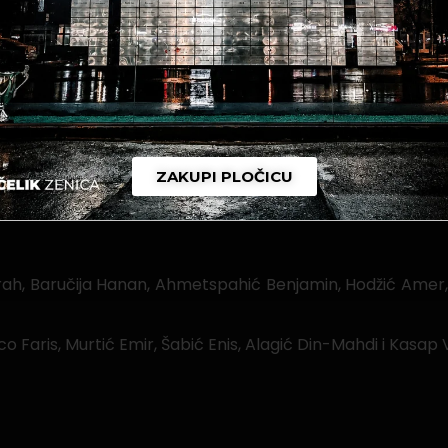
dinske lige BiH – grupa “Centar 2” ; Juniori
ZAKUPI PLOČICU
 9:0.
ah, Baručija Hanan, Ahmetspahić Benjamin, Hodžić Amer, 
o Faris, Murtić Emir, Šabić Enis, Alagić Din-Mahdi i Kasap V