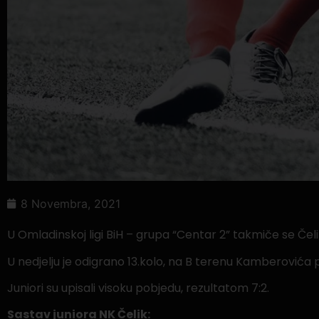
8 Novembra, 2021
U Omladinskoj ligi BiH – grupa “Centar 2” takmiče se Čeliko
U nedjelju je odigrano 13.kolo, na B terenu Kamberovića p
Juniori su upisali visoku pobjedu, rezultatom 7:2.
Sastav juniora NK Čelik: