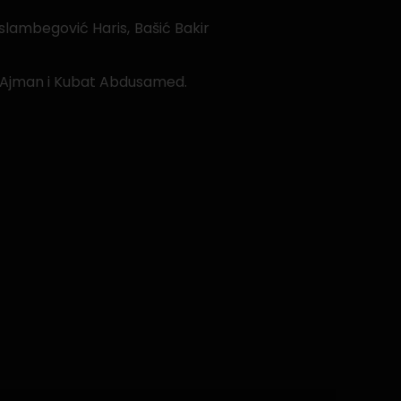
Islambegović Haris, Bašić Bakir
ć Ajman i Kubat Abdusamed.