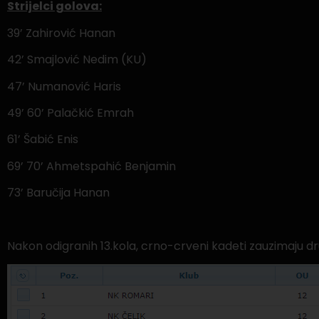
Strijelci golova:
39’ Zahirović Hanan
42’ Smajlović Nedim (KU)
47’ Numanović Haris
49’ 60’ Palačkić Emrah
61’ Šabić Enis
69’ 70’ Ahmetspahić Benjamin
73’ Baručija Hanan
Nakon odigranih 13.kola, crno-crveni kadeti zauzimaju dr