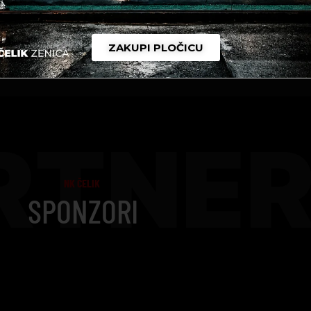
ZAKUPI PLOČICU
RTNER
NK ČELIK
SPONZORI