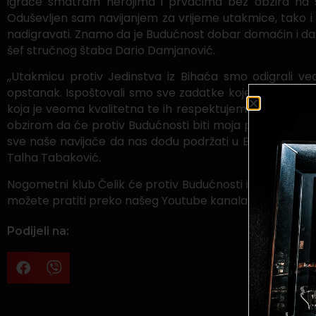
igrače smatram herojima i prvacima bez obzira na s
Oduševljen sam navijanjem za vrijeme utakmice, tako i
nadigravati. Znamo da je Budućnost dobar domaćin i da ć
šef stručnog štaba Dario Damjanović.
,,Utakmicu protiv Jedinstva iz Bihaća smo odigrali v
opstanak. Ispoštovali smo sve zadatke koje nam je šef z
koja je veoma kvalitetna te ih respektujemo, ali mi sva
obzirom da će protiv Budućnosti biti moja posljednja ut
sve naše navijače da nas dođu podržati u Banovićima d
Talha Tabaković.
Nogometni klub Čelik će protiv Budućnosti igrati u nedj
možete pratiti preko našeg Youtube kanala.
Podijeli na: