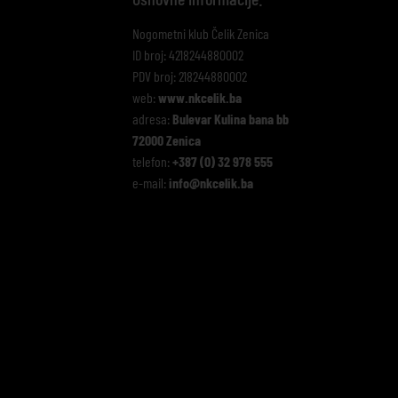
Nogometni klub Čelik Zenica
ID broj: 4218244880002
PDV broj: 218244880002
web:
www.nkcelik.ba
adresa:
Bulevar Kulina bana bb
72000 Zenica
telefon:
+387 (0) 32 978 555
e-mail:
info@nkcelik.ba