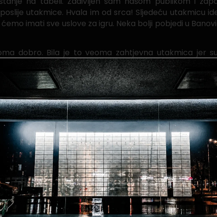
tanje na tabeli. Zadivljen sam našom publikom i zap
 poslije utakmice. Hvala im od srca! Sljedeću utakmicu 
emo imati sve uslove za igru. Neka bolji pobjedi u Banović
eoma dobro. Bila je to veoma zahtjevna utakmica jer su
adao i na kraju rezultat nije izostao. Što se tiče sljed
ku utakmicu idemo na pobjedu. Ekipa je jako motivisana i
akmica u dresu Čelika, ovim putem se želim zavaliti svima
a se zajedno radujemo poslije utakmice”, izjavio je prv
elju na stadionu FK Budućnost Banovići sa početkom od 17