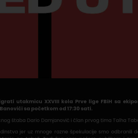
digrati utakmicu XXVIII kola Prve lige FBiH sa eki
Banovići sa početkom od 17:30 sati.
ručnog štaba Dario Damjanović i član prvog tima Talha Tab
edinstva jer uz mnoge razne špekulacije smo odbranili d