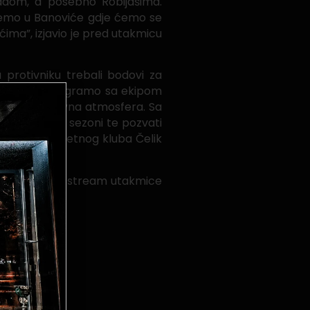
adom, a posebno Robijašima.
idemo u Banoviće gdje ćemo se
ima”, izjavio je pred utakmicu
 protivniku trebali bodovi za
eće utakmice, igramo sa ekipom
 vlada pozitivna atmosfera. Sa
 na odličnoj sezoni te pozvati
otimac Nogometnog kluba Čelik
:30 sati. Live stream utakmice