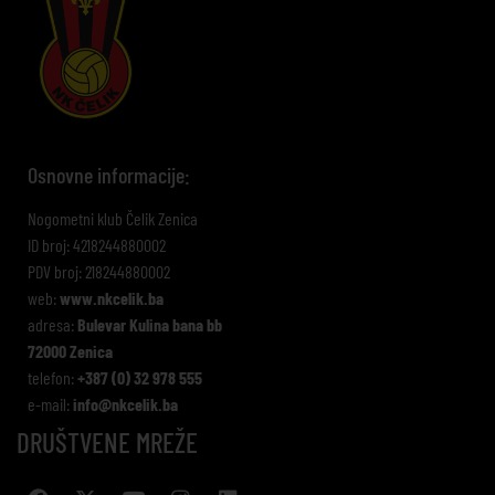
Osnovne informacije:
Nogometni klub Čelik Zenica
ID broj: 4218244880002
PDV broj: 218244880002
web:
www.nkcelik.ba
adresa:
Bulevar Kulina bana bb
72000 Zenica
telefon:
+387 (0) 32 978 555
e-mail:
info@nkcelik.ba
DRUŠTVENE MREŽE