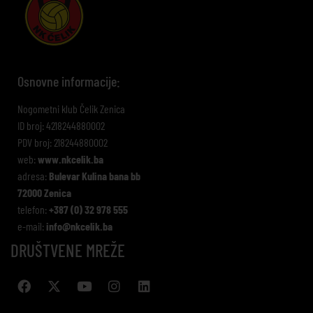
Osnovne informacije:
Nogometni klub Čelik Zenica
ID broj: 4218244880002
PDV broj: 218244880002
web:
www.nkcelik.ba
adresa:
Bulevar Kulina bana bb
72000 Zenica
telefon:
+387 (0) 32 978 555
e-mail:
info@nkcelik.ba
DRUŠTVENE MREŽE