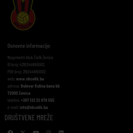
Osnovne informacije:
Nogometni klub Čelik Zenica
ID broj: 4218244880002
PDV broj: 218244880002
web:
www.nkcelik.ba
adresa:
Bulevar Kulina bana bb
72000 Zenica
telefon:
+387 (0) 32 978 555
e-mail:
info@nkcelik.ba
DRUŠTVENE MREŽE