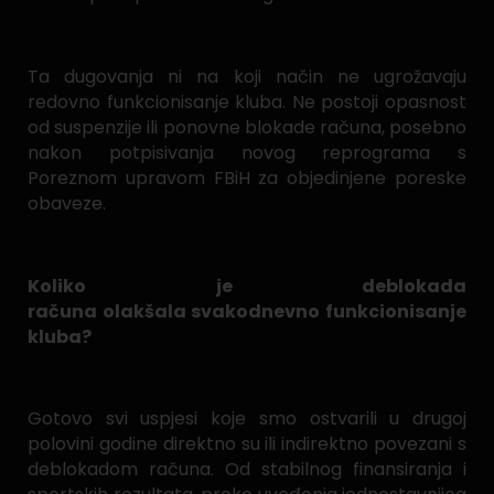
Ta dugovanja ni na koji način ne ugrožavaju
redovno funkcionisanje kluba. Ne postoji opasnost
od suspenzije ili ponovne blokade računa, posebno
nakon potpisivanja novog reprograma s
Poreznom upravom FBiH za objedinjene poreske
obaveze.
Koliko je deblokada
računa olakšala svakodnevno funkcionisanje
kluba?
Gotovo svi uspjesi koje smo ostvarili u drugoj
polovini godine direktno su ili indirektno povezani s
deblokadom računa. Od stabilnog finansiranja i