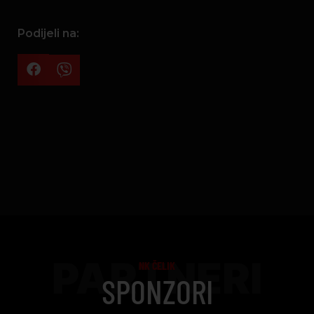
Podijeli na:
PARTNERI
NK ČELIK
SPONZORI