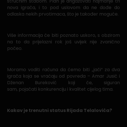
stručnim štabom. Plan je angažovati najmanje tri
nova igrača, i to pod uslovom da ne dođe do
odlaska nekih prvotimaca, što je također moguće.
Više informacija će biti poznato uskoro, s obzirom
na to da prijelazni rok još uvijek nije zvanično
počeo.
Moramo voditi računa da ćemo biti „jači“ za dva
igrača koja se vraćaju od povreda – Amar Jusić i
Dženan Bureković koji će, siguran
sam, pojačati konkurenciju i kvalitet cijelog tima.
Kakav je trenutni status Rijada Telalovića?