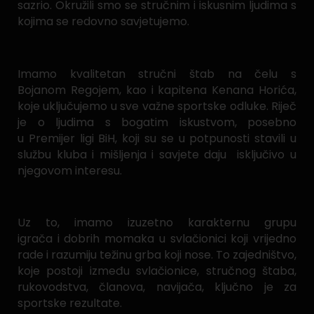
sazrio. Okružili smo se stručnim i iskusnim ljudima s
kojima se redovno savjetujemo.
Imamo kvalitetan stručni štab na čelu s
Bojanom Regojem, kao i kapitena Kenana Horića,
koje uključujemo u sve važne sportske odluke. Riječ
je o ljudima s bogatim iskustvom, posebno
u Premijer ligi BiH, koji su se u potpunosti stavili u
službu kluba i mišljenja i savjete daju isključivo u
njegovom interesu.
Uz to, imamo izuzetno karakternu grupu
igrača i dobrih momaka u svlačionici koji vrijedno
rade i razumiju težinu grba koji nose. To zajedništvo,
koje postoji između svlačionice, stručnog štaba,
rukovodstva, članova, navijača, ključno je za
sportske rezultate.