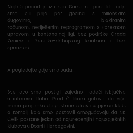
Najteži period je iza nas. Samo se prisjetite gdje
smo bili prije pet godina, s milionskim
dugovima, blokiranim
računom, neriješenim reprogramom s Poreznom
upravom, u kantonalnoj ligi, bez podrške Grada
Zenice i Zeničko-dobojskog kantona i bez
sponzora.
A pogledajte gdje smo sada…
Sve ovo smo postigli zajedno, radeći isključivo
u interesu kluba. Pred Čelikom gotovo da više
nema prepreka da postane zdrav i uspješan klub,
a temelji koje smo postavili omogućavaju da NK
Čelik postane jedan od najuređenijih i najuspješnijih
klubova u Bosni i Hercegovini.