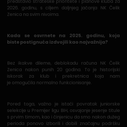
predstavio strateške prioritete i planove kluba za
2026. godinu, s ciljem daljnjeg jačanja NK Čelik
Zenica na svim nivoima.
Kada se osvrnete na 2025. godinu, koja
biste postignuća izdvojili kao najvažnija?
Bez ikakve dileme, deblokadu računa NK Čelik
Zenica nakon punih 20 godina. To je historijski
iskorak za klub i prekretnica koja nam
je omogućila normalno funkcionisanje.
Pored toga, važno je istaći povratak juniorske
selekcije u Premijer ligu BiH, osvajanje jesenje titule
s prvim timom, kao i činjenicu da smo nakon dužeg
perioda ponovo izborili i dobili značajnu podršku