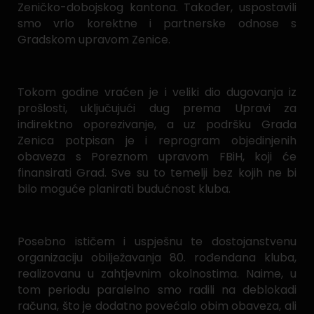
Zeničko-dobojskog kantona. Također, uspostavili
smo vrlo korektne i partnerske odnose s
Gradskom upravom Zenice.
Tokom godine vraćen je i veliki dio dugovanja iz
prošlosti, uključujući dug prema Upravi za
indirektno oporezivanje, a uz podršku Grada
Zenica potpisan je i reprogram objedinjenih
obaveza s Poreznom upravom FBiH, koji će
finansirati Grad. Sve su to temelji bez kojih ne bi
bilo moguće planirati budućnost kluba.
Posebno ističem i uspješnu te dostojanstvenu
organizaciju obilježavanja 80. rođendana kluba,
realizovanu u zahtjevnim okolnostima. Naime, u
tom periodu paralelno smo radili na deblokadi
računa, što je dodatno povećalo obim obaveza, ali