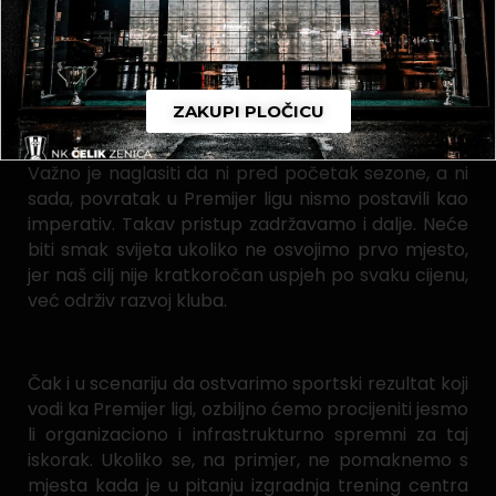
članovima kluba, ali ni prema drugim klubovima u
ligi. Pred nama je još mnogo posla i svjesni smo da
je nogomet nepredvidiv. Ništa nije gotovo dok
sudija ne odsvira kraj.
ZAKUPI PLOČICU
Važno je naglasiti da ni pred početak sezone, a ni
sada, povratak u Premijer ligu nismo postavili kao
imperativ. Takav pristup zadržavamo i dalje. Neće
biti smak svijeta ukoliko ne osvojimo prvo mjesto,
jer naš cilj nije kratkoročan uspjeh po svaku cijenu,
već održiv razvoj kluba.
Čak i u scenariju da ostvarimo sportski rezultat koji
vodi ka Premijer ligi, ozbiljno ćemo procijeniti jesmo
li organizaciono i infrastrukturno spremni za taj
iskorak. Ukoliko se, na primjer, ne pomaknemo s
mjesta kada je u pitanju izgradnja trening centra