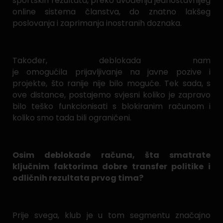
sportskih rezultata, preko uvođenja jednostavnijeg
online sistema članstva, do znatno lakšeg
poslovanja i zaprimanja inostranih doznaka.
Također, deblokada nam
je omogućila prijavljivanje na javne pozive i
projekte, što ranije nije bilo moguće. Tek sada, s
ove distance, postajemo svjesni koliko je zapravo
bilo teško funkcionisati s blokiranim računom i
koliko smo tada bili ograničeni.
Osim deblokade računa, šta smatrate
ključnim faktorima dobre transfer politike i
odličnih rezultata prvog tima?
Prije svega, klub je u tom segmentu značajno