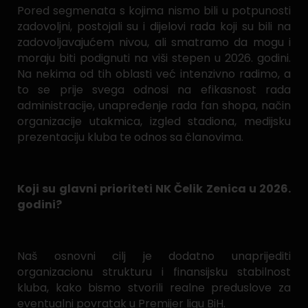
Pored segmenata s kojima nismo bili u potpunosti
zadovoljni, postojali su i dijelovi rada koji su bili na
zadovoljavajućem nivou, ali smatramo da mogu i
moraju biti podignuti na viši stepen u 2026. godini.
Na nekima od tih oblasti već intenzivno radimo, a
to se prije svega odnosi na efikasnost rada
administracije, unapređenje rada fan shopa, način
organizacije utakmica, izgled stadiona, medijsku
prezentaciju kluba te odnos sa članovima.
Koji su glavni prioriteti NK Čelik Zenica u 2026.
godini?
Naš osnovni cilj je dodatno unaprijediti
organizacionu strukturu i finansijsku stabilnost
kluba, kako bismo stvorili realne preduslove za
eventualni povratak u Premijer ligu BiH.