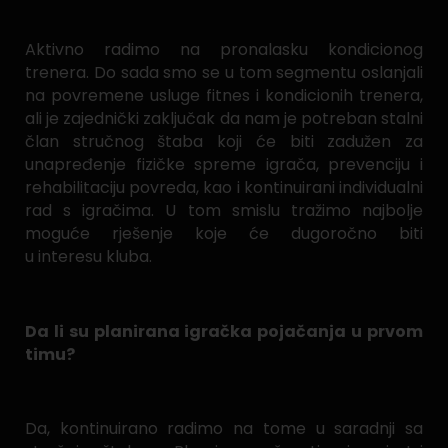
Aktivno radimo na pronalasku kondicionog
trenera. Do sada smo se u tom segmentu oslanjali
na povremene usluge fitnes i kondicionih trenera,
ali je zajednički zaključak da nam je potreban stalni
član stručnog štaba koji će biti zadužen za
unapređenje fizičke spreme igrača, prevenciju i
rehabilitaciju povreda, kao i kontinuirani individualni
rad s igračima. U tom smislu tražimo najbolje
moguće rješenje koje će dugoročno biti
u interesu kluba.
Da li su planirana igračka pojačanja u prvom
timu?
Da, kontinuirano radimo na tome u saradnji sa