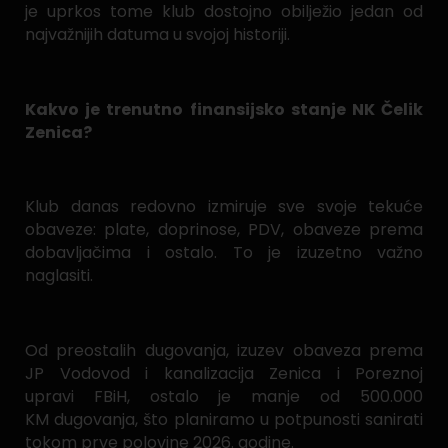
je uprkos tome klub dostojno obilježio jedan od
najvažnijih datuma u svojoj historiji.
Kakvo je trenutno finansijsko stanje NK Čelik
Zenica?
Klub danas redovno izmiruje sve svoje tekuće
obaveze: plate, doprinose, PDV, obaveze prema
dobavljačima i ostalo. To je izuzetno važno
naglasiti.
Od preostalih dugovanja, izuzev obaveza prema
JP Vodovod i kanalizacija Zenica i Poreznoj
upravi FBiH, ostalo je manje od 500.000
KM dugovanja, što planiramo u potpunosti sanirati
tokom prve polovine 2026. godine.