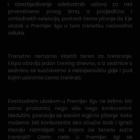
i obezbjeđivanje adekvatnih uslova za rad
prvenstveno prvog tima, a posljedično i
omladinskih selekcija, postavit ćemo pitanje da li je
ulazak u Premijer ligu u tom trenutku racionalna
odluka.
Trenutno nemamo vlastiti teren za treniranje.
Ekipa obavlja jedan trening dnevno, a iz sedmice u
sedmicu se suočavamo s neizvjesnošću gdje i pod
kojim uslovima ćemo trenirati.
Eventualnim ulaskom u Premijer ligu ne želimo biti
samo prolaznici, nego više nego konkurentni.
Međutim, postavlja se sasvim logično pitanje: kako
možemo biti konkurentni ako stručni štab i igrači
moraju razmišljati na kojem će terenu sutra
trenirati? Obim rada u Premijer ligi se