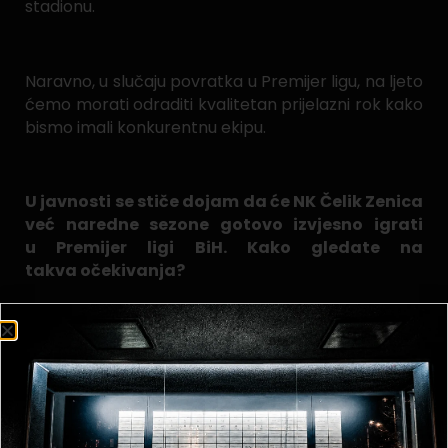
stadionu.
Naravno, u slučaju povratka u Premijer ligu, na ljeto
ćemo morati odraditi kvalitetan prijelazni rok kako
bismo imali konkurentnu ekipu.
U javnosti se stiče dojam da će NK Čelik Zenica
već naredne sezone gotovo izvjesno igrati
u Premijer ligi BiH. Kako gledate na
takva očekivanja?
Daleko smo od toga i ne smatramo takav stav
realnim niti ga želimo poticati. Prije svega, unutar
kluba i svlačionice ne želimo stvarati prevelik
pritisak i imperativ. Isto tako, smatramo da to ne
bi bilo korektno ni prema našim navijačima,