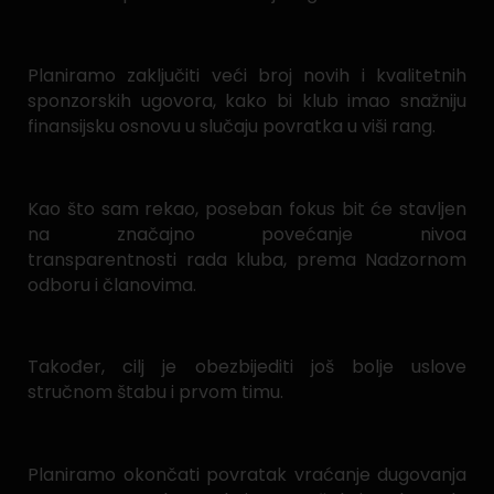
Planiramo zaključiti veći broj novih i kvalitetnih
sponzorskih ugovora, kako bi klub imao snažniju
finansijsku osnovu u slučaju povratka u viši rang.
Kao što sam rekao, poseban fokus bit će stavljen
na značajno povećanje nivoa
transparentnosti rada kluba, prema Nadzornom
odboru i članovima.
Također, cilj je obezbijediti još bolje uslove
stručnom štabu i prvom timu.
Planiramo okončati povratak vraćanje dugovanja