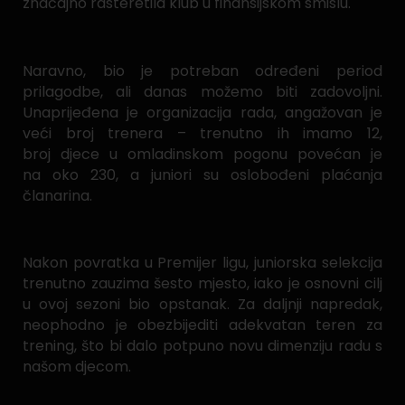
značajno rasteretila klub u finansijskom smislu.
Naravno, bio je potreban određeni period
prilagodbe, ali danas možemo biti zadovoljni.
Unaprijeđena je organizacija rada, angažovan je
veći broj trenera – trenutno ih imamo 12,
broj djece u omladinskom pogonu povećan je
na oko 230, a juniori su oslobođeni plaćanja
članarina.
Nakon povratka u Premijer ligu, juniorska selekcija
trenutno zauzima šesto mjesto, iako je osnovni cilj
u ovoj sezoni bio opstanak. Za daljnji napredak,
neophodno je obezbijediti adekvatan teren za
trening, što bi dalo potpuno novu dimenziju radu s
našom djecom.