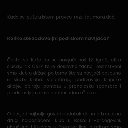
Kada svi pušu u istom pravcu, rezultat mora doći.
Koliko ste zadovoljni podrškom navijača?
Često se kaže da su navijači naš 12. igrač, ali u
slučaju NK Čelik to je doslovno tačno. Jedinstveni
smo klub u državi po tome što su navijači potpuno
u službi kluba: volontiraju, podržavaju klupske
akcije, lobiraju, pomažu u pronalasku sponzora i
predstavljaju prave ambasadore Čelika.
O posjeti najbolje govori podatak da smo trenutno
drugi najposjećeniji klub u Bosni i Hercegovini,
uključujući i klubove iz Premijer lige, a pritom smo