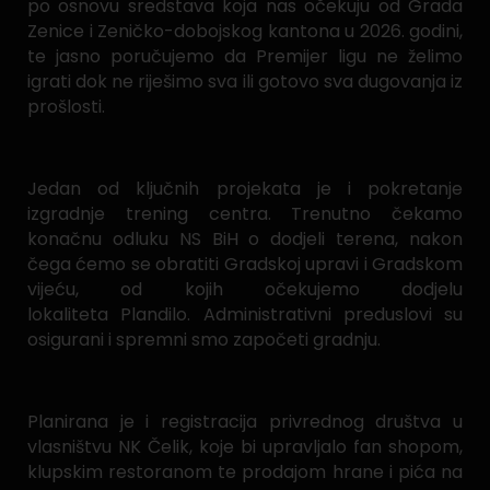
po osnovu sredstava koja nas očekuju od Grada
Zenice i Zeničko-dobojskog kantona u 2026. godini,
te jasno poručujemo da Premijer ligu ne želimo
igrati dok ne riješimo sva ili gotovo sva dugovanja iz
prošlosti.
Jedan od ključnih projekata je i pokretanje
izgradnje trening centra. Trenutno čekamo
konačnu odluku NS BiH o dodjeli terena, nakon
čega ćemo se obratiti Gradskoj upravi i Gradskom
vijeću, od kojih očekujemo dodjelu
lokaliteta Plandilo. Administrativni preduslovi su
osigurani i spremni smo započeti gradnju.
Planirana je i registracija privrednog društva u
vlasništvu NK Čelik, koje bi upravljalo fan shopom,
klupskim restoranom te prodajom hrane i pića na