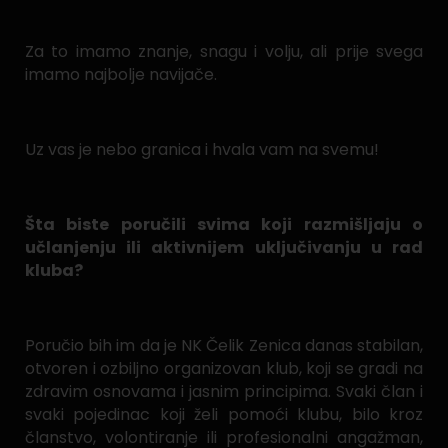
Za to imamo znanje, snagu i volju, ali prije svega
imamo najbolje navijače.
Uz vas je nebo granica i hvala vam na svemu!
Šta biste poručili svima koji razmišljaju o
učlanjenju ili aktivnijem uključivanju u rad
kluba?
Poručio bih im da je NK Čelik Zenica danas stabilan,
otvoren i ozbiljno organizovan klub, koji se gradi na
zdravim osnovama i jasnim principima. Svaki član i
svaki pojedinac koji želi pomoći klubu, bilo kroz
članstvo, volontiranje ili profesionalni angažman,