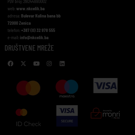
PDV broj: 218244880002
web:
www.nkcelik.ba
adresa:
Bulevar Kulina bana bb
72000 Zenica
telefon:
+387 (0) 32 978 555
e-mail:
info@nkcelik.ba
DRUŠTVENE MREŽE