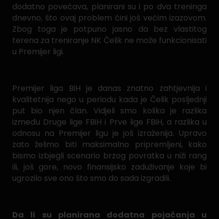
dodatno povećava, planirani su i po dva treninga
dnevno, što ovaj problem čini još većim izazovom.
Zbog toga je potpuno jasno da bez vlastitog
terena za treniranje NK Čelik ne može funkcionisati
u Premijer ligi.
Premijer liga BiH je danas znatno zahtjevnija i
kvalitetnija nego u periodu kada je Čelik posljednji
put bio njen član. Vidjeli smo kolika je razlika
između Druge lige FBiH i Prve lige FBiH, a razlika u
odnosu na Premijer ligu je još izraženija. Upravo
zato želimo biti maksimalno pripremljeni, kako
bismo izbjegli scenario brzog povratka u niži rang
ili, još gore, novo finansijsko zaduživanje koje bi
ugrozilo sve ono što smo do sada izgradili.
Da li su planirana dodatna pojačanja u