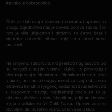
itekako je dobrodošao.
Čelik je klub svojih članova i navijača, i upravo ta
snaga zajedništva nas je dovela do ove tačke. Što
nas je više uključenih i aktivnih, to ćemo brže i
sigurnije ostvariti ciljeve koje smo pred sebe
postavili.
Ne smijemo zaboraviti, niti prestati naglašavati, da
su navijači u suštini vlasnici kluba. To potvrđuju i
dokazuju svojim članstvom i članskom kartom. Kao
vlasnici, oni snose i odgovornost za svoj klub, imaju
obavezu brinuti o njegovoj budućnosti i učestvovati
u njegovom razvoju. Najdirektniji način za to je
aktivno učešće u radu Skupštine, gdje se donose
ključne odluke za NK Čelik Zenica. Upravo zato je
dovoljno, ali i izuzetno važno, učlaniti se u klub.