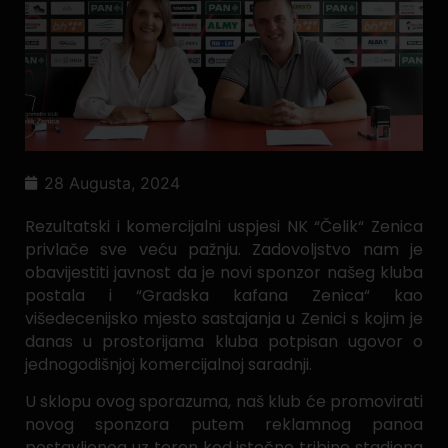
28 Augusta, 2024
Rezultatski i komercijalni uspjesi NK “Čelik“ Zenica
privlače sve veću pažnju. Zadovoljstvo nam je
obavijestiti javnost da je novi sponzor našeg kluba
postala i “Gradska kafana Zenica“ kao
višedecenijsko mjesto sastajanja u Zenici s kojim je
danas u prostorijama kluba potpisan ugovor o
jednogodišnjoj komercijalnoj saradnji.
U sklopu ovog sporazuma, naš klub će promovirati
novog sponzora putem reklamnog panoa
postavljenog uz teren kod istočne tribine stadiona