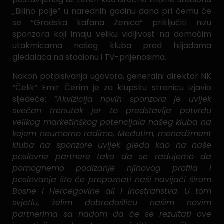
„Bilino polje“ u narednih godinu dana pri čemu će
se “Gradska kafana Zenica“ priključiti nizu
sponzora koji imaju veliku vidljivost na domaćim
utakmicama našeg kluba pred hiljadama
gledalaca na stadionu i TV-prijenosima.
Nakon potpisivanja ugovora, generalni direktor NK
“Čelik“ Emir Čerim je za klupsku stranicu izjavio
sljedeće:
“Akvizicija novih sponzora je uvijek
svečan trenutak jer to predstavlja potvrdu
velikog marketinškog potencijala našeg kluba na
kojem neumorno radimo. Međutim, menadžment
kluba na sponzore uvijek gleda kao na naše
poslovne partnere tako da se radujemo da
pomognemo podizanje njihovog profila i
poslovanja što će prepoznati naši navijači širom
Bosne i Hercegovine ali i inostranstva. U tom
svjetlu, želim dobrodošlicu našim novim
partnerima sa nadom da će se rezultati ove