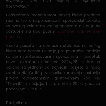
investicije vrlo brzo osjetiti u njihovom
poslovanju.“
Podsjećamo, menadžment našeg kluba predano
radi na kreiranju pojedinačnih sponzorskih paketa
za svakog zainteresovanog sponzora a opcije su
dostupne na uvid putem
zvanične marketinške
ponude
.
Visoka posjeta na domaćim utakmicama našeg
kluba nam garantuje bolje pregovaračke pozicije
sa svim zainteresovanim sponzorima – početak
nove takmičarske sezone 2024/25 je krenuo
odlično sa jednom od najvećih posjeta u našoj
zemlji a NK “Čelik“ prvoligašku kampanju nastavlja
prvom ovosezonskim gostovanjem kod NK
“Travnik“ u nedjelju, 1 septembra 2024. god., sa
početkom u 16:30 h.
Podijeli na: