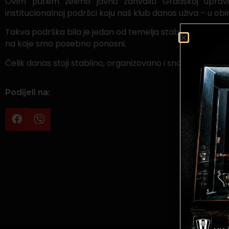
Ovim putem želimo javno zahvaliti Gradskoj upravi 
institucionalnoj podršci koju naš klub danas uživa – u obi
Takva podrška bila je jedan od temelja stabilizacije klu
na koje smo posebno ponosni.
Čelik danas stoji stabilno, organizovano i snažno, a to je 
Podijeli na: