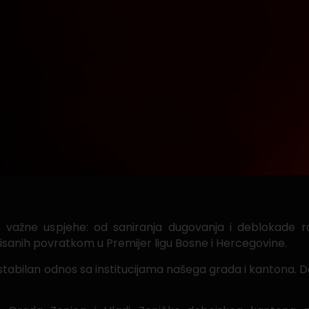
važne uspjehe: od saniranja dugovanja i deblokade ra
unisanih povratkom u Premijer ligu Bosne i Hercegovine.
rst i stabilan odnos sa institucijama našega grada i kanto