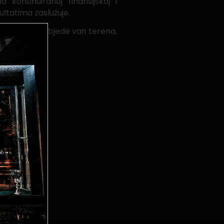
ontinuiranoj finansijskoj i
ultatima zaslužuje.
mo i velike pobjede van terena,