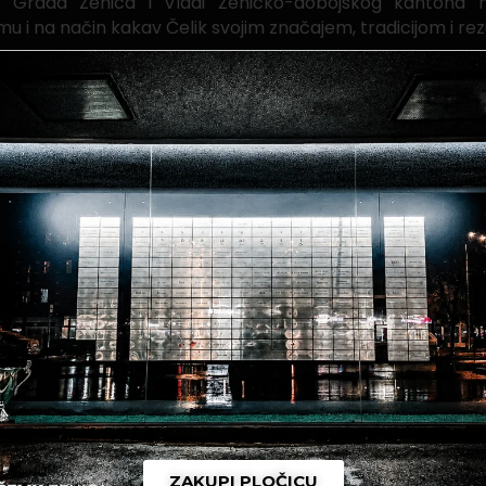
Grada Zenica i Vladi Zeničko-dobojskog kantona na k
mu i na način kakav Čelik svojim značajem, tradicijom i rez
ba i omogućila nam je da, pored sportskih uspjeha, ostvari
uspjeh svih onih koji su vjerovali u naš povratak.
ZAKUPI PLOČICU