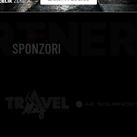
RTNER
NK ČELIK
SPONZORI