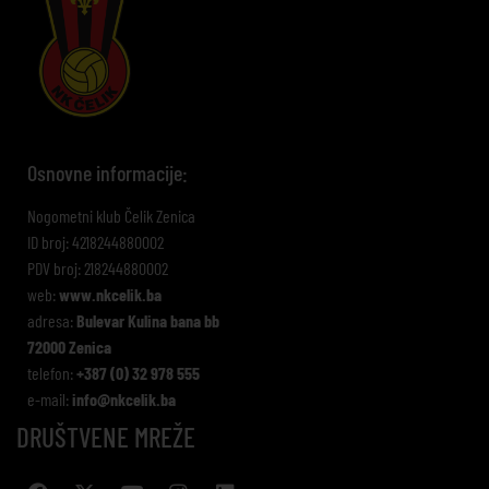
Osnovne informacije:
Nogometni klub Čelik Zenica
ID broj: 4218244880002
PDV broj: 218244880002
web:
www.nkcelik.ba
adresa:
Bulevar Kulina bana bb
72000 Zenica
telefon:
+387 (0) 32 978 555
e-mail:
info@nkcelik.ba
DRUŠTVENE MREŽE