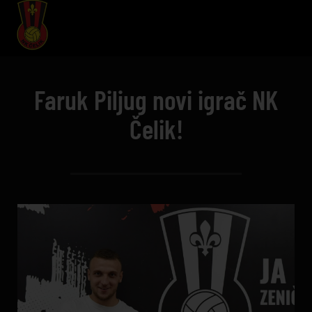
Faruk Piljug novi igrač NK
Čelik!