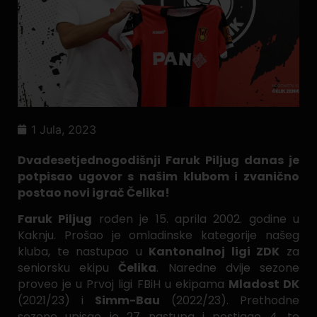
1 Jula, 2023
Dvadesetjednogodišnji Faruk Piljug danas je
potpisao ugovor s našim klubom i zvanično
postao novi igrač Čelika!
Faruk Piljug
rođen je 15. aprila 2002. godine u
Kaknju. Prošao je omladinske kategorije našeg
kluba, te nastupao u
Kantonalnoj ligi ZDK
za
seniorsku ekipu
Čelika
. Naredne dvije sezone
proveo je u Prvoj ligi FBiH u ekipama
Mladost DK
(2021/23) i
Simm-Bau
(2022/23). Prethodne
sezone upisao je 27 nastupa i postigao 4, te