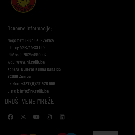
Osnovne informacije:
Nogometni klub Čelik Zenica
ID broj: 4218244880002
PDV broj: 218244880002
web:
www.nkcelik.ba
adresa:
Bulevar Kulina bana bb
72000 Zenica
telefon:
+387 (0) 32 978 555
e-mail:
info@nkcelik.ba
DRUŠTVENE MREŽE