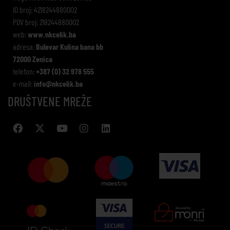
ID broj: 4218244880002
PDV broj: 218244880002
web:
www.nkcelik.ba
adresa:
Bulevar Kulina bana bb
72000 Zenica
telefon:
+387 (0) 32 978 555
e-mail:
info@nkcelik.ba
DRUŠTVENE MREŽE