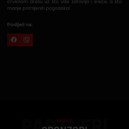
crvenom dresu uz što više zdravlja i sreće, a što
manje primljenih pogodaka!
Podijeli na:
PARTNERI
NK ČELIK