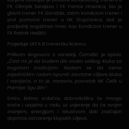
FK Olimpik Sarajevo i FK Famos Hrasnica, bio je
glavni trener FK Goražde, zatim kondicioni trener i
prvi pomoćni trener u NK Stupčanica, dok je
posljednji angažman imao kao kondicioni trener u
FK Radnik Hadžići.
Posjeduje UEFA B trenersku licencu.
Prilikom dogovora o saradnji, Čamdžić je izjavio:
„
Čast mi je da budem dio ovako velikog kluba sa
bogatom tradicijom. Nadam se da ćemo
zajedničkim radom ispuniti zacrtane ciljeve kluba
i navijača, a to je, naravno, povratak NK Čelik u
Premijer ligu BiH.“
Emiru želimo srdačnu dobrodošlicu te mnogo
sreće i uspjeha u radu, uz uvjerenje da će svojim
znanjem, energijom i iskustvom dati značajan
doprinos ostvarenju klupskih ciljeva.