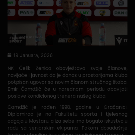
19 Januara, 2026
NK Čelik Zenica obavještava svoje članove,
navijače i javnost da je danas u prostorijama kluba
potpisan ugovor sa novim članom stručnog štaba.
Emir Čamdžić će u narednom periodu obavljati
poslove kondicionog trenera našeg kluba.
Čamdžić je rođen 1998. godine u Gračanici.
Diplomirao je na Fakultetu sporta i tjelesnog
odgoja u Mostaru, a iza sebe ima bogato iskustvo u
radu sa seniorskim ekipama. Tokom dosadašnje
karijere obavljao je poslove kondicionog trenera u