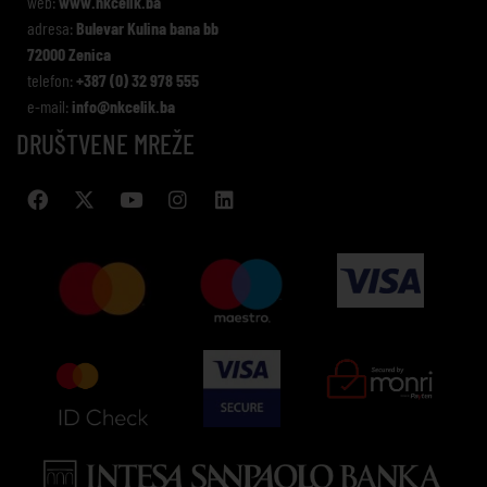
web:
www.nkcelik.ba
adresa:
Bulevar Kulina bana bb
72000 Zenica
telefon:
+387 (0) 32 978 555
e-mail:
info@nkcelik.ba
DRUŠTVENE MREŽE