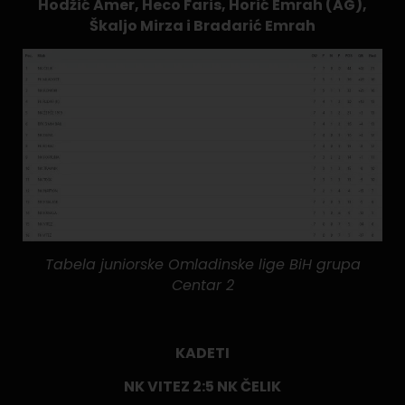
Hodžić Amer, Heco Faris, Horić Emrah (AG),
Škaljo Mirza i Bradarić Emrah
Tabela juniorske Omladinske lige BiH grupa
Centar 2
KADETI
NK VITEZ 2:5 NK ČELIK