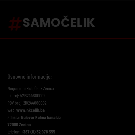
SAMOČELIK
Osnovne informacije:
Nogometni klub Čelik Zenica
ID broj: 4218244880002
PDV broj: 218244880002
web:
www.nkcelik.ba
adresa:
Bulevar Kulina bana bb
72000 Zenica
telefon:
+387 (0) 32 978 555