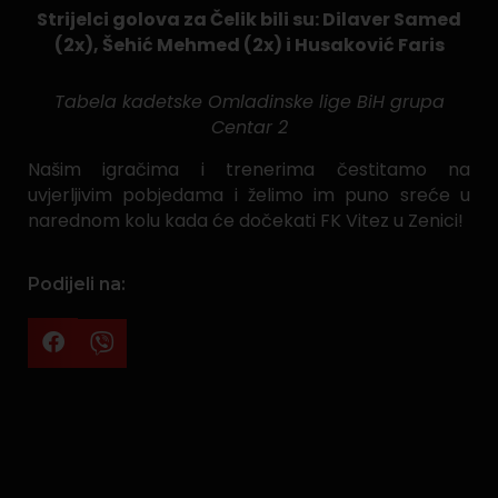
Strijelci golova za Čelik bili su: Dilaver Samed
(2x), Šehić Mehmed (2x) i Husaković Faris
Tabela kadetske Omladinske lige BiH grupa
Centar 2
Našim igračima i trenerima čestitamo na
uvjerljivim pobjedama i želimo im puno sreće u
narednom kolu kada će dočekati FK Vitez u Zenici!
Podijeli na: