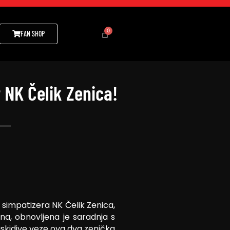
FAN SHOP
 NK Čelik Zenica!
 simpatizera NK Čelik Zenica,
na, obnovljena je saradnja s
skidive veze ova dva zenička