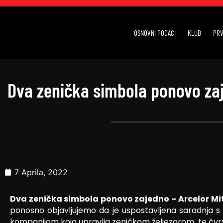
OSNOVNI PODACI
KLUB
PRV
Dva zenička simbola ponovo zaje
7 Aprila, 2022
Dva zenička simbola ponovo zajedno – Arcelor Mitt
ponosno objavljujemo da je uspostavljena saradnja s
kompanijom koja upravlja zeničkom željezarom, te čvr