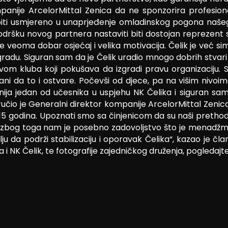
kompanije ArcelorMittal Zenica da ne sponzorira profesio
 biti usmjereno u unaprjeđenje omladinskog pogona naše
ršku novog partnera nastaviti biti dostojan reprezent sv
 veoma dobar osjećaj i velika motivacija. Čelik je već si
adu. Siguran sam da je Čelik uradio mnogo dobrih stvari u 
m kluba koji pokušava da izgradi pravu organizaciju. S
ani da to i ostvare. Počevši od djece, pa na višim nivoim
ja jedan od učesnika u uspjehu NK Čelika i siguran sam
ručio je Generalni direktor kompanije ArcelorMittal Zenica
 godina. Upoznati smo sa činjenicom da su naši prethodni
aš zbog toga nam je posebno zadovoljstvo što je menadž
lju da podrži stabilizaciju i oporavak Čelika“, kazao je č
a i NK Čelik, te fotografije zajedničkog druženja, pogledaj