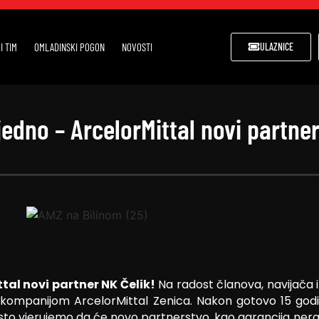
I TIM
OMLADINSKI POGON
NOVOSTI
ULAZNICE
dno – ArcelorMittal novi partner
al novi partner NK Čelik!
Na radost članova, navijača i
 kompanijom ArcelorMittal Zenica. Nakon gotovo 15 godi
sto vjerujemo da će novo partnerstvo, kao garancija nera