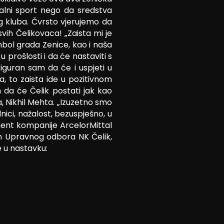
nalni sport nego da sredstva
g kluba. Čvrsto vjerujemo da
ih Čelikovaca! „Zaista mi je
mbol grada Zenice, kao i naša
prošlosti i da će nastaviti s
iguran sam da će i uspjeti u
a, to zaista ide u pozitivnom
 da će Čelik postati jak kao
, Nikhil Mehta. „Izuzetno smo
ci, nažalost, bezuspješno, u
ment kompanije ArcelorMittal
lan Upravnog odbora NK Čelik,
te u nastavku: