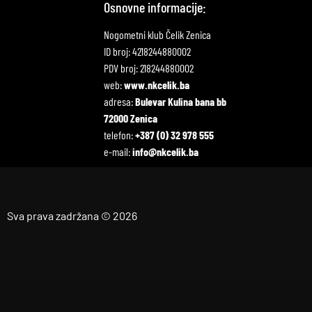
Osnovne informacije:
Nogometni klub Čelik Zenica
ID broj: 4218244880002
PDV broj: 218244880002
web:
www.nkcelik.ba
adresa:
Bulevar Kulina bana bb
72000 Zenica
telefon:
+387 (0) 32 978 555
e-mail:
info@nkcelik.ba
Sva prava zadržana © 2026