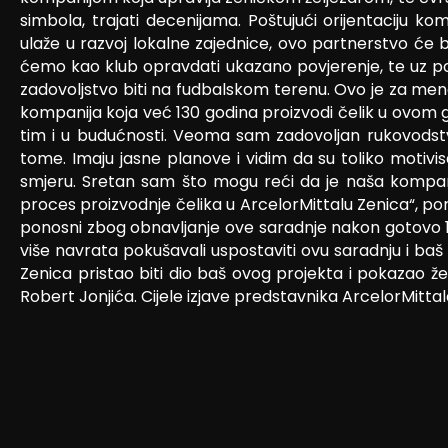
simbola, trajati decenijama. Poštujući orijentaciju 
ulaže u razvoj lokalne zajednice, ovo partnerstvo će
ćemo kao klub opravdati ukazano povjerenje, te uz pod
zadovoljstvo biti na fudbalskom terenu. Ovo je za mene
kompanija koja već 130 godina proizvodi čelik u ovom gr
tim i u budućnosti. Veoma sam zadovoljan rukovodstvo
tome. Imaju jasne planove i vidim da su toliko motivis
smjeru. Sretan sam što mogu reći da je naša kompani
proces proizvodnje čelika u ArcelorMittalu Zenica“, po
ponosni zbog obnavljanje ove saradnje nakon gotovo 15
više navrata pokušavali uspostaviti ovu saradnju i b
Zenica pristao biti dio baš ovog projekta i pokazao že
Robert Jonjića. Cijele izjave predstavnika ArcelorMittal