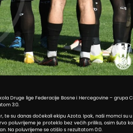
 kola Druge lige Federacije Bosne i Hercegovine – grupa 
atom 3:0.
 su danas dočekali ekipu Azota. Ipak, naši momci su u ovoj
vo poluvrijeme je proteklo bez većih prilika, osim šuta k
n. Na poluvrijeme se otišlo s rezultatom 0:0.