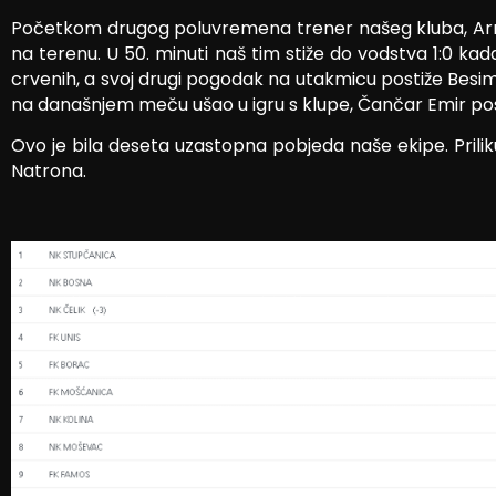
Početkom drugog poluvremena trener našeg kluba, Armin D
na terenu. U 50. minuti naš tim stiže do vodstva 1:0 ka
crvenih, a svoj drugi pogodak na utakmicu postiže Besim 
na današnjem meču ušao u igru s klupe, Čančar Emir post
Ovo je bila deseta uzastopna pobjeda naše ekipe. Prili
Natrona.