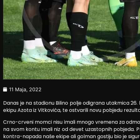
11 Maja, 2022
Danas je na stadionu Bilino polje odigrana utakmica 26.
ekipu Azota iz Vitkovića, te ostvarili novu pobjedu rezult
Crno-crveni momci nisu imali mnogo vremena za odmor, te
na svom kontu imali niz od devet uzastopnih pobjeda. Pr
kontra-napada naše ekipe ali golman gostiju bio je sigura