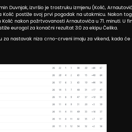
uvnjak, izvršio je trostruku izmjenu (Kolić, Arnautović i 
da Kolić postiže svoj prvi pogodak na utakmicu. Nakon tog
Kolić nakon požrtvovanosti Arnautovića u 71. minuti. U fin
iže eurogol za konačni rezultat 3:0 za ekipu Čelika.
ku za nastavak niza crno-crveni imaju za vikend, kada će