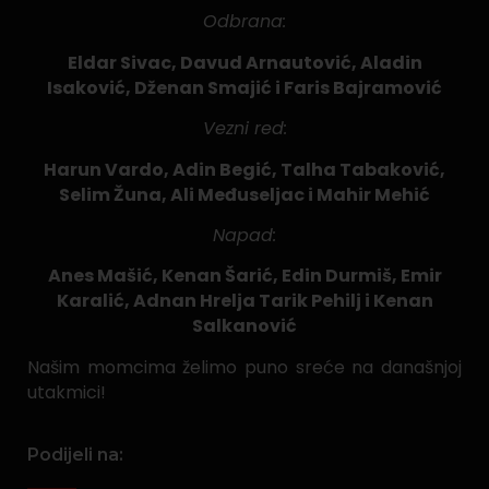
Odbrana:
Eldar Sivac, Davud Arnautović, Aladin
Isaković, Dženan Smajić i Faris Bajramović
Vezni red:
Harun Vardo, Adin Begić, Talha Tabaković,
Selim Žuna, Ali Međuseljac i Mahir Mehić
Napad:
Anes Mašić, Kenan Šarić, Edin Durmiš, Emir
Karalić, Adnan Hrelja Tarik Pehilj i Kenan
Salkanović
Našim momcima želimo puno sreće na današnjoj
utakmici!
Podijeli na: