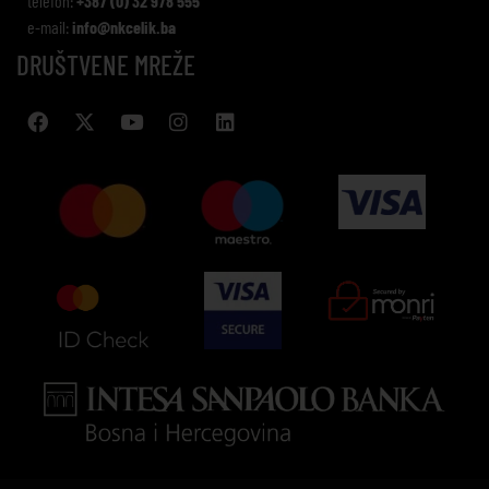
telefon:
+387 (0) 32 978 555
e-mail:
info@nkcelik.ba
DRUŠTVENE MREŽE