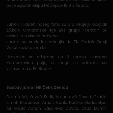
polje ugostiti ekipu NK Žepče 1919 iz Žepča.
Juniori i kadeti našeg tima su u u nedjelju odigrali
25.kolo Omladinske lige BiH, grupa “centar” te
upisali vrlo visoke pobjede.
Juniori su savladali vršnajke iz FK Radnik Donji
Vakuf rezultatom 5:1.
Utakmice su odigrane na B terenu stadiona
Kamberovića polje, a snage su odmjerili sa
vršnjacima iz FK Radnik.
Sastav junior NK Čelik Zenica:
Durmo Adi, Kovač Tarik, Arnautović Davud, Gračić
Ismet, Muračević Amar, Sibalo Nedžib, Međuseljac
Ali, Mašić Adnan, Jašarević Davud, Oruč Damir,