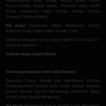
Huseinspahić Anel, Smajić Harun, Babić Eman,
Porča Eman, Kubat Ajden, Petrović Deni, Avdić
Amar, Husaković Faris, Spahić Vedad, Durmo
Ahmed, Telalović Rijad.
Na klupi
: Čuruković Malik, Beganović Kerim,
Krehmić Amir, Fejzić Aldin i Smajić Tarik.
Strijelac oba gola bio je Kubat Ajden i tu u 8-oj i 27-
oj minuti susreta.
Trener ekipe: Hukić Nizah
Sastav pretpionira NK Čelik Zenica:
Dautović Dario, Smajić Adi, Menzilović Arman,
Karahasanović Vedad, Orlić Amer, Dilaver Samed,
Kovač Davud, Durmo Muhamed, Jašarević Ilhan,
Ahmić Afan, Pivalić Benjamin.
Na klupi:
Beganović Harun, Kadrić Tarik, Bjelošević