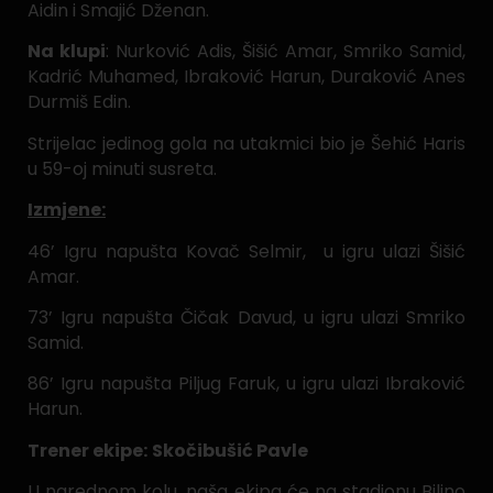
Aidin i Smajić Dženan.
Na klupi
: Nurković Adis, Šišić Amar, Smriko Samid,
Kadrić Muhamed, Ibraković Harun, Duraković Anes
Durmiš Edin.
Strijelac jedinog gola na utakmici bio je Šehić Haris
u 59-oj minuti susreta.
Izmjene:
46’ Igru napušta Kovač Selmir, u igru ulazi Šišić
Amar.
73’ Igru napušta Čičak Davud, u igru ulazi Smriko
Samid.
86’ Igru napušta Piljug Faruk, u igru ulazi Ibraković
Harun.
Trener ekipe:
Skočibušić Pavle
U narednom kolu, naša ekipa će na stadionu Bilino