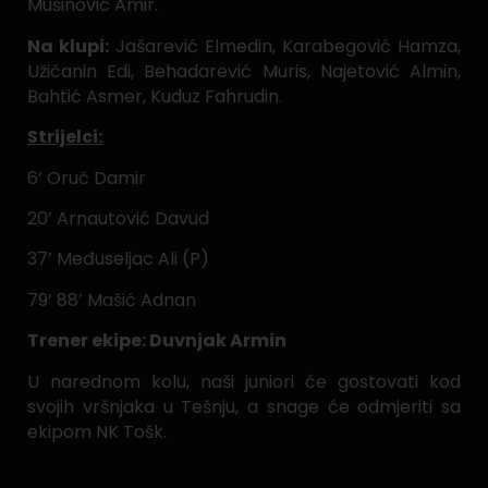
Mušinović Amir.
Na klupi:
Jašarević Elmedin, Karabegović Hamza,
Užičanin Edi, Behadarević Muris, Najetović Almin,
Bahtić Asmer, Kuduz Fahrudin.
Strijelci:
6’ Oruč Damir
20’ Arnautović Davud
37’ Međuseljac Ali (P)
79’ 88’ Mašić Adnan
Trener ekipe: Duvnjak Armin
U narednom kolu, naši juniori će gostovati kod
svojih vršnjaka u Tešnju, a snage će odmjeriti sa
ekipom NK Tošk.