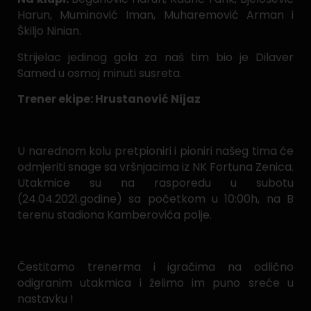
Harun, Muminović Iman, Muharemović Arman i
Škiljo Ninian.
Strijelac jedinog gola za naš tim bio je Dilaver
Samed u osmoj minuti susreta.
Trener ekipe: Hrustanović Nijaz
U narednom kolu pretpioniri i pioniri našeg tima će
odmjeriti snage sa vršnjacima iz NK Fortuna Zenica.
Utakmice su na rasporedu u subotu
(24.04.2021.godine) sa početkom u 10:00h, na B
terenu stadiona Kamberovića polje.
Čestitamo trenerma i igračima na odlično
odigranim utakmica i želimo im puno sreće u
nastavku !