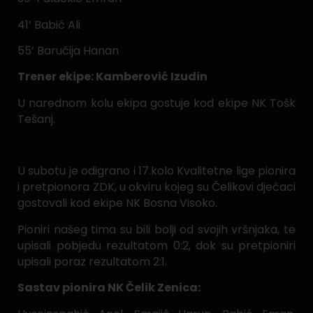
41’ Babić Ali
55’ Baručija Hanan
Trener ekipe: Kamberović Izudin
U narednom kolu ekipa gostuje kod ekipe NK Tošk
Tešanj.
U subotu je odigrano i 17.kolo Kvalitetne lige pionira
i pretpionora ZDK, u okviru kojeg su Čelikovi dječaci
gostovali kod ekipe NK Bosna Visoko.
Pioniri našeg tima su bili bolji od svojih vršnjaka, te
upisali pobjedu rezultatom 0:2, dok su pretpioniri
upisali poraz rezultatom 2:1.
Sastav pionira NK Čelik Zenica: