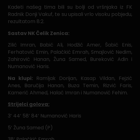
Kadeti našeg tima bili su bolji od vršnjaka iz FK
Radnik Donji Vakuf, te su upisali vrlo visoku pobjedu,
rezultatom 8:2.
Sastav NK Čelik Zenica:
Zilić Imran, Babić Ali, Hodžić Amer, Šabić Enis,
Ferhatović Emin, Palačkić Emrah, Smajlović Nedim,
Zahirović Hanan, Žuna Samed, Bureković Adin i
Numanović Haris.
Na klupi:
Ramljak Dorijan, Kasap Vildan, Fejzić
Anes, Baručija Hanan, Buza Temin, Rizvić Faris,
Kamerić Ahmed, Halać Imran i Numanović Fehim.
Strijelci golova:
3’ 44’ 58’ 84’ Numanović Haris
5’ Žuna Samed (P)
38’ Palačkić Emrah